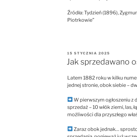
Źródła: Tydzień (1896), Zyg
Piotrkowie”
OPUBLIKOWANE
15 STYCZNIA 2025
W
Jak sprzedawano os
Latem 1882 roku w kilku numer
jednej stronie, obok siebie – d
W pierwszym ogłoszeniu z d
sprzedaż – 10 włók ziemi, las, 
możliwości dla przyszłego właś
Zaraz obok jednak… sprostow
sprzedania, ponieważ już wcze