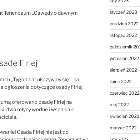
luty 2023
styczeń 2023
munt Tenenbaum „Gawędy o dawnym
grudzień 2022
listopad 2022
październik 20
wrzesień 2022
adę Firlej
sierpień 2022
ach „Tygodnia” ukazywały się – na
lipiec 2022
wa ogłoszenia dotyczące osady Firlej.
czerwiec 2022
umą oferowano osadę Firlej na
maj 2022
łąki, dwa młyny wodne i wspaniałe
kwiecień 2022
ciciela.
marzec 2022
anie! Osada Firlej nie jest do
śniej została zajęta przez Towarzystwo
luty 2022