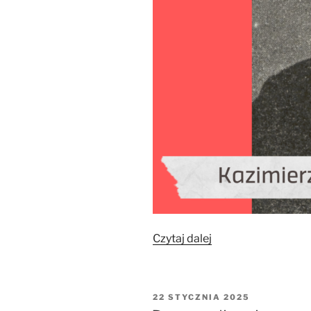
„Kazimierz
Czytaj dalej
Stronczyński”
OPUBLIKOWANE
22 STYCZNIA 2025
W