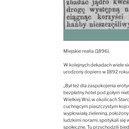
Miejskie realia (1896).
W kolejnych dekadach wiele się 
urodzony dopiero w 1892 rok
„Był też dla zaspokojenia ero
bezpłatny hotel pod gołym nie
Wielkiej Wsi, w okolicach Star
cuchnącym piaszczystym kojcu
wypłowiałą zieleniną, położo
ludzkimi norami, spotykali się 
społeczne. Tu przychodzili bi