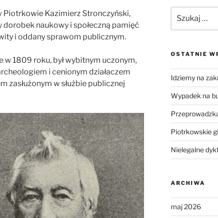
Szukaj:
w Piotrkowie Kazimierz Stronczyński,
y dorobek naukowy i społeczną pamięć
wity i oddany sprawom publicznym.
OSTATNIE W
e w 1809 roku, był wybitnym uczonym,
 archeologiem i cenionym działaczem
Idziemy na zak
em zasłużonym w służbie publicznej
Wypadek na b
Przeprowadzka
Piotrkowskie g
Nielegalne dyk
ARCHIWA
maj 2026