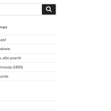
Szukaj
PISY
upy!
udowie
, albo powrót
imnazja (1895)
tanda