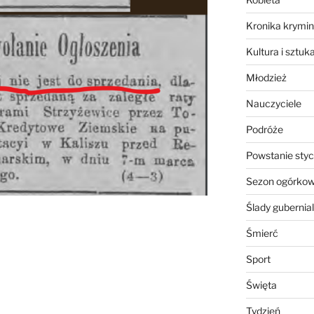
Kronika krymin
Kultura i sztuk
Młodzież
Nauczyciele
Podróże
Powstanie sty
Sezon ogórko
Ślady gubernia
Śmierć
Sport
Święta
Tydzień