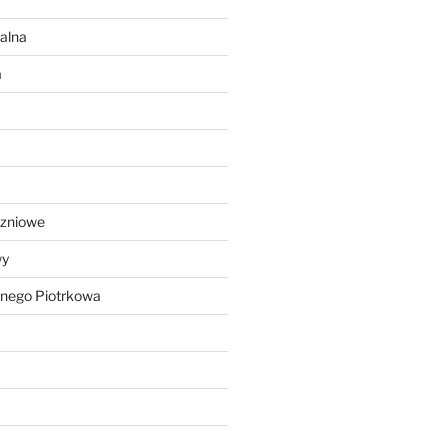
alna
a
czniowe
wy
lnego Piotrkowa