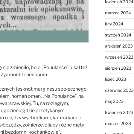
kwiecień 2024
marzec 2024
luty 2024
styczeń 2024
grudzień 2023
wrzesień 2023
nie zmieniło, bo o „Pohulance” pisał też
sierpień 2023
u Zygmunt Tenenbaum:
lipiec 2023
tycznych tęsknot marginesu społecznego
czerwiec 2023
biem, nomen omen, „Na Pohulance”, na
maj 2023
owarszawskiej. Tu, na rozległym,
, gdzieniegdzie przetykanym
kwiecień 2023
nym między wychodkami, komórkami i
marzec 2023
włóczędzy, żołnierze, pijacy, różne męty
edni bezdomni kochankowie”.