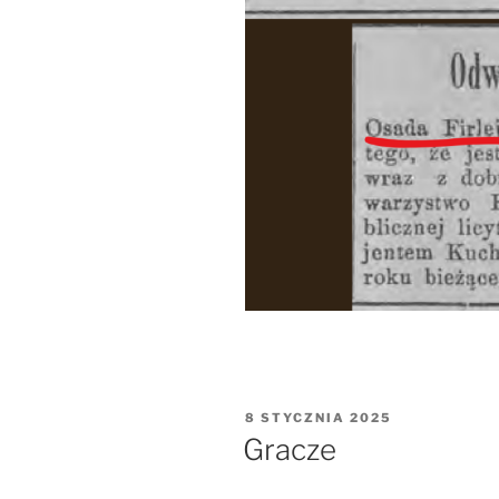
OPUBLIKOWANE
8 STYCZNIA 2025
W
Gracze