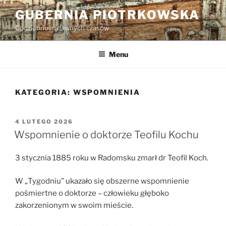
Przejdź
GUBERNIA PIOTRKOWSKA
do
Codzienność dawnych czasów
treści
Menu
KATEGORIA:
WSPOMNIENIA
OPUBLIKOWANE
4 LUTEGO 2026
W
Wspomnienie o doktorze Teofilu Kochu
3 stycznia 1885 roku w Radomsku zmarł dr Teofil Koch.
W „Tygodniu” ukazało się obszerne wspomnienie
pośmiertne o doktorze – człowieku głęboko
zakorzenionym w swoim mieście.