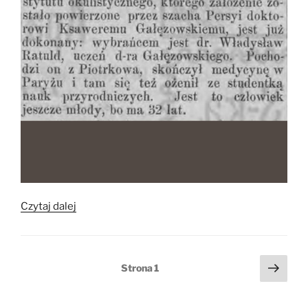
„Maria
Czytaj dalej
i
Władysław
Ratuldowie
Stronicowanie
Nast
Strona
1
w
stro
wpisów
Persji”