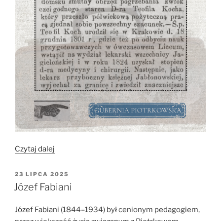
„Wspomnienie
Czytaj dalej
o
doktorze
OPUBLIKOWANE
23 LIPCA 2025
W
Teofilu
Józef Fabiani
Kochu”
Józef Fabiani (1844–1934) był cenionym pedagogiem,