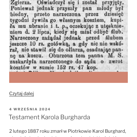
„Narzeczony,
Czytaj dalej
czyli
oszust”
OPUBLIKOWANE
4 WRZEŚNIA 2024
W
Testament Karola Burgharda
2 lutego 1887 roku zmarł w Piotrkowie Karol Burghard,