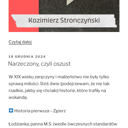
„Kazimierz
Czytaj dalej
Stronczyński”
OPUBLIKOWANE
18 GRUDNIA 2024
W
Narzeczony, czyli oszust
W XIX wieku zaręczyny i małżeństwo nie były tylko
sprawą miłości. Dziś dwie (podejrzewam, że nie tak
rzadkie, jakby się chciało) historie, które trafiły na
wokandę.
Historia pierwsza – Zgierz
Łodzianka, panna M.S. (wedle ówczesnych standardów