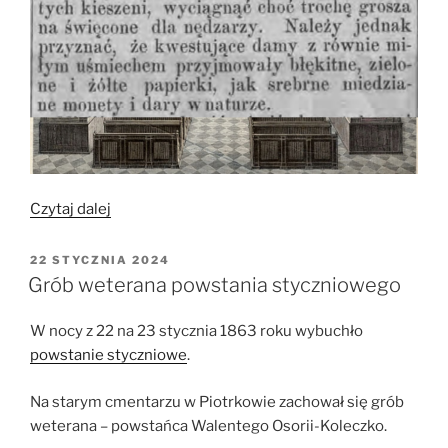
„Kwesty
Czytaj dalej
dobroczynne”
OPUBLIKOWANE
22 STYCZNIA 2024
W
Grób weterana powstania styczniowego
W nocy z 22 na 23 stycznia 1863 roku wybuchło
powstanie styczniowe
.
Na starym cmentarzu w Piotrkowie zachował się grób
weterana – powstańca Walentego Osorii-Koleczko.