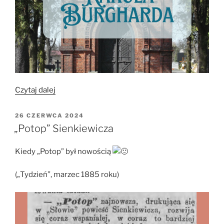
„Testament
Czytaj dalej
Karola
Burgharda”
OPUBLIKOWANE
26 CZERWCA 2024
W
„Potop” Sienkiewicza
Kiedy „Potop” był nowością
(„Tydzień”, marzec 1885 roku)