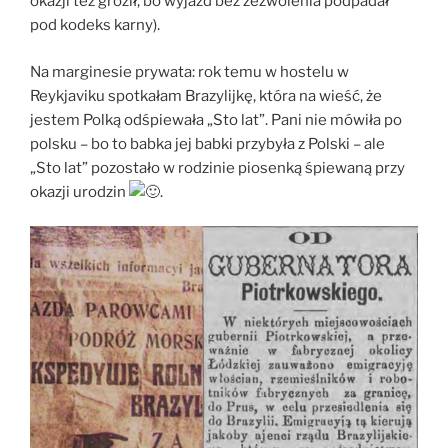
okazji też groził, bo wyjazd bez zezwolenia podpadał
pod kodeks karny).
Na marginesie prywata: rok temu w hostelu w
Reykjaviku spotkałam Brazylijkę, która na wieść, że
jestem Polką odśpiewała „Sto lat”. Pani nie mówiła po
polsku – bo to babka jej babki przybyła z Polski – ale
„Sto lat” pozostało w rodzinie piosenką śpiewaną przy
okazji urodzin
.