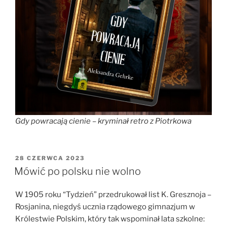
Gdy powracają cienie – kryminał retro z Piotrkowa
OPUBLIKOWANE
28 CZERWCA 2023
W
Mówić po polsku nie wolno
W 1905 roku “Tydzień” przedrukował list K. Gresznoja –
Rosjanina, niegdyś ucznia rządowego gimnazjum w
Królestwie Polskim, który tak wspominał lata szkolne: