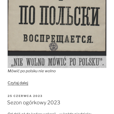
Mówić po polsku nie wolno
„Mówić
Czytaj dalej
po
polsku
OPUBLIKOWANE
25 CZERWCA 2023
W
nie
Sezon ogórkowy 2023
wolno”