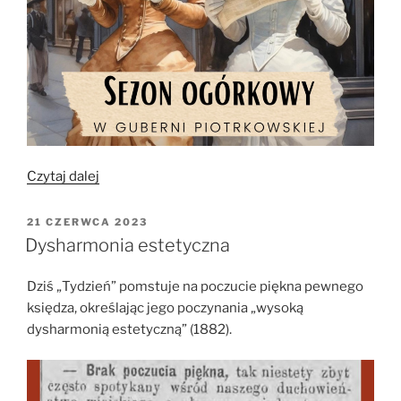
„Sezon
Czytaj dalej
ogórkowy
2023”
OPUBLIKOWANE
21 CZERWCA 2023
W
Dysharmonia estetyczna
Dziś „Tydzień” pomstuje na poczucie piękna pewnego
księdza, określając jego poczynania „wysoką
dysharmonią estetyczną” (1882).