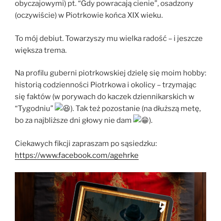
obyczajowymi) pt. “Gdy powracają cienie”, osadzony
(oczywiście) w Piotrkowie końca XIX wieku.
To mój debiut. Towarzyszy mu wielka radość – i jeszcze
większa trema.
Na profilu guberni piotrkowskiej dzielę się moim hobby:
historią codzienności Piotrkowa i okolicy – trzymając
się faktów (w porywach do kaczek dziennikarskich w
“Tygodniu”
). Tak też pozostanie (na dłuższą metę,
bo za najbliższe dni głowy nie dam
).
Ciekawych fikcji zapraszam po sąsiedzku:
https://www.facebook.com/agehrke