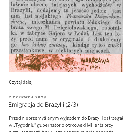
„Emigracja
Czytaj dalej
do
Brazylii
OPUBLIKOWANE
7 CZERWCA 2023
W
(3/3)”
Emigracja do Brazylii (2/3)
Przed nieprzemyślanym wyjazdem do Brazylii ostrzegał
w „Tygodniu” gubernator piotrkowski Miller (a przy