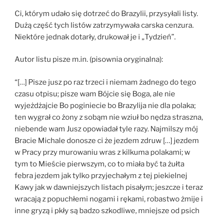
Ci, którym udało się dotrzeć do Brazylii, przysyłali listy.
Dużą część tych listów zatrzymywała carska cenzura.
Niektóre jednak dotarły, drukował je i „Tydzień”.
Autor listu pisze m.in. (pisownia oryginalna):
“[…] Pisze jusz po raz trzeci i niemam żadnego do tego
czasu otpisu; pisze wam Bójcie się Boga, ale nie
wyjeżdżajcie Bo poginiecie bo Brazylija nie dla polaka;
ten wygrał co żony z sobąm nie wziuł bo nędza straszna,
niebende wam Jusz opowiadał tyle razy. Najmilszy mój
Bracie Michale donosze ci że jezdem zdruw […] jezdem
w Pracy przy murowaniu wras z kilkuma polakami; w
tym to Mieście pierwszym, co to miała być ta żułta
febra jezdem jak tylko przyjechałym z tej piekielnej
Kawy jak w dawniejszych listach pisałym; jeszcze i teraz
wracają z popuchłemi nogami i rękami, robastwo żmije i
inne gryzą i pkły są badzo szkodliwe, mniejsze od psich