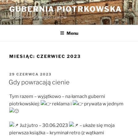
Przejdź
GUBERNIA PIOTRKOWSKA
do
Codzienność dawnych czasów
treści
Menu
MIESIĄC:
CZERWIEC 2023
OPUBLIKOWANE
29 CZERWCA 2023
W
Gdy powracają cienie
Tym razem – wyjątkowo – na łamach guberni
piotrkowskiej:
reklama i
prywata w jednym
Już jutro – 30.06.2023
– ukaże się moja
pierwsza książka – kryminał retro (z wątkami