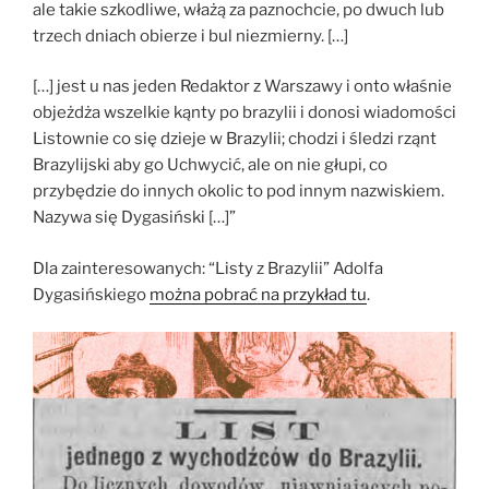
ale takie szkodliwe, włażą za paznochcie, po dwuch lub
trzech dniach obierze i bul niezmierny. […]
[…] jest u nas jeden Redaktor z Warszawy i onto właśnie
objeżdża wszelkie kąnty po brazylii i donosi wiadomości
Listownie co się dzieje w Brazylii; chodzi i śledzi rząnt
Brazylijski aby go Uchwycić, ale on nie głupi, co
przybędzie do innych okolic to pod innym nazwiskiem.
Nazywa się Dygasiński […]”
Dla zainteresowanych: “Listy z Brazylii” Adolfa
Dygasińskiego
można pobrać na przykład tu
.