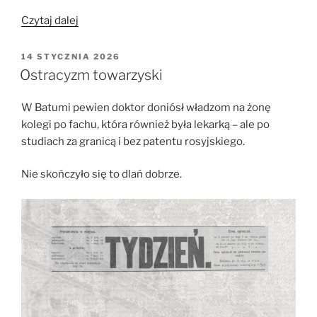
„Gazeta
Czytaj dalej
do
nosa”
OPUBLIKOWANE
14 STYCZNIA 2026
W
Ostracyzm towarzyski
W Batumi pewien doktor doniósł władzom na żonę
kolegi po fachu, która również była lekarką – ale po
studiach za granicą i bez patentu rosyjskiego.
Nie skończyło się to dlań dobrze.