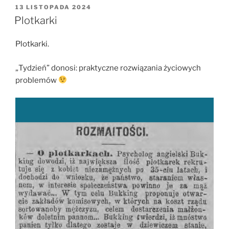
i
OPUBLIKOWANE
13 LISTOPADA 2024
W
ze
Plotkarki
świata”
Plotkarki.
„Tydzień” donosi: praktyczne rozwiązania życiowych
problemów