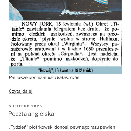
Pierwsze doniesienia o katastrofie
„Katastrofa
Czytaj dalej
„Titanica””
OPUBLIKOWANE
5 LUTEGO 2025
W
Poczta angielska
„Tydzień” piotrkowski donosi: pewnego razu pewien