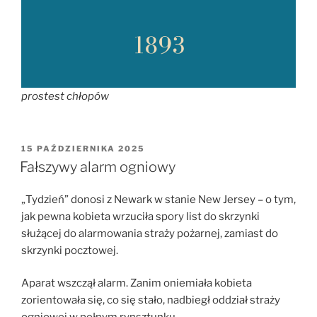
prostest chłopów
OPUBLIKOWANE
15 PAŹDZIERNIKA 2025
W
Fałszywy alarm ogniowy
„Tydzień” donosi z Newark w stanie New Jersey – o tym,
jak pewna kobieta wrzuciła spory list do skrzynki
służącej do alarmowania straży pożarnej, zamiast do
skrzynki pocztowej.
Aparat wszczął alarm. Zanim oniemiała kobieta
zorientowała się, co się stało, nadbiegł oddział straży