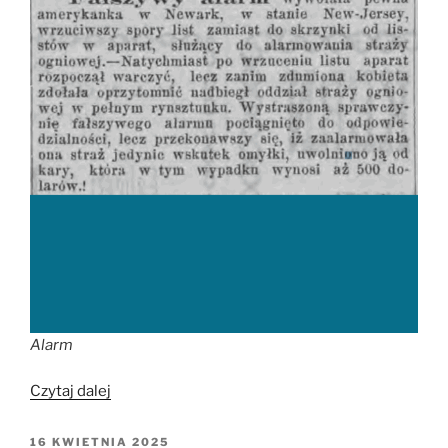
Alarm
„Fałszywy
Czytaj dalej
alarm
ogniowy”
OPUBLIKOWANE
16 KWIETNIA 2025