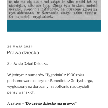
OPUBLIKOWANE
29 MAJA 2024
W
Prawa dziecka
Zbliża się Dzień Dziecka.
W jednym z numerów “Tygodnia” z 1900 roku
podsumowano odczyt dr. Benedicta z Gettysburga,
wygłoszony na dorocznym spotkaniu nauczycieli
pensylwańskich.
A zatem – “
Do czego dziecko ma prawo
?”