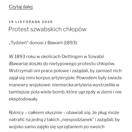
„Ostracyzm
Czytaj dalej
towarzyski”
OPUBLIKOWANE
19 LISTOPADA 2025
W
Protest szwabskich chłopów
„Tydzień” donosi z Bawarii (1893).
W 1893 roku w okolicach Oettingen w Szwabii
(Bawaria) doszło do nietypowego protestu chłopów.
Wstrzymali oni prace polowe i zażądali, by zamiast nich
zajął się nimi korpus artyleryjski. Powodem były świeże
manewry wojskowe: niemiecka artyleria wystrzeliła w
tamtejsze pola wiele bomb, które ugrzęzły w ziemi i nie
eksplodowały.
Rolnicy – całkiem słusznie – obawiali się, że pług może
natrafić na jedną z takich „niespodzianek” i zażądali, by
wojsko samo zajęło się sprzątaniem po swoich