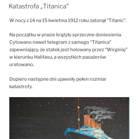
W
Katastrofa „Titanica”
W nocy z 14 na 15 kwietnia 1912 roku zatonął “Titanic”.
Na początku w prasie krążyły sprzeczne doniesienia.
Cytowano nawet telegram z samego “Titanica”
zapewniający, że statek jest holowany przez “Wirginię”
w kierunku Halifaxu, a wszystkich pasażerów
uratowano.
Dopiero następne dni ujawniły pełen rozmiar
katastrofy.