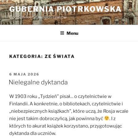
Przejdź
GUBERNIA PIOTRKOWSKA
do
Codzienność dawnych czasów
treści
Menu
KATEGORIA:
ZE ŚWIATA
OPUBLIKOWANE
6 MAJA 2026
W
Nielegalne dyktanda
W 1903 roku „Tydzień” pisał… o czytelnictwie w
Finlandii. A konkretnie, o bibliotekach, czytelnictwie i
„niebezpiecznych książkach”, które uczą, że Rosja wcale
nie jest takim dobroczyńcą, jak powinna być
. I z
których to akurat książek korzystano, przygotowując
dyktanda dla uczniów.