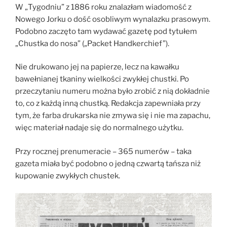
W „Tygodniu” z 1886 roku znalazłam wiadomość z
Nowego Jorku o dość osobliwym wynalazku prasowym.
Podobno zaczęto tam wydawać gazetę pod tytułem
„Chustka do nosa” („Packet Handkerchief”).
Nie drukowano jej na papierze, lecz na kawałku
bawełnianej tkaniny wielkości zwykłej chustki. Po
przeczytaniu numeru można było zrobić z nią dokładnie
to, co z każdą inną chustką. Redakcja zapewniała przy
tym, że farba drukarska nie zmywa się i nie ma zapachu,
więc materiał nadaje się do normalnego użytku.
Przy rocznej prenumeracie – 365 numerów – taka
gazeta miała być podobno o jedną czwartą tańsza niż
kupowanie zwykłych chustek.