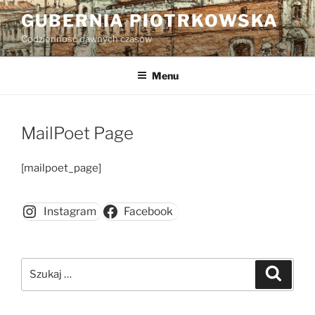
Przejdź
GUBERNIA PIOTRKOWSKA
do
Codzienność dawnych czasów
treści
Menu
MailPoet Page
[mailpoet_page]
Instagram
Facebook
Szukaj:
Szukaj