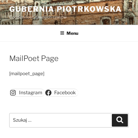
Przejdź
GUBERNIA PIOTRKOWSKA
do
Codzienność dawnych czasów
treści
Menu
MailPoet Page
[mailpoet_page]
Instagram
Facebook
Szukaj:
Szukaj