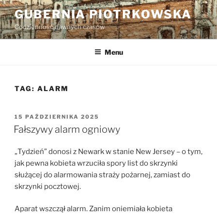
Przejdź
GUBERNIA PIOTRKOWSKA
do
Codzienność dawnych czasów
treści
Menu
TAG:
ALARM
OPUBLIKOWANE
15 PAŹDZIERNIKA 2025
W
Fałszywy alarm ogniowy
„Tydzień” donosi z Newark w stanie New Jersey – o tym,
jak pewna kobieta wrzuciła spory list do skrzynki
służącej do alarmowania straży pożarnej, zamiast do
skrzynki pocztowej.
Aparat wszczął alarm. Zanim oniemiała kobieta