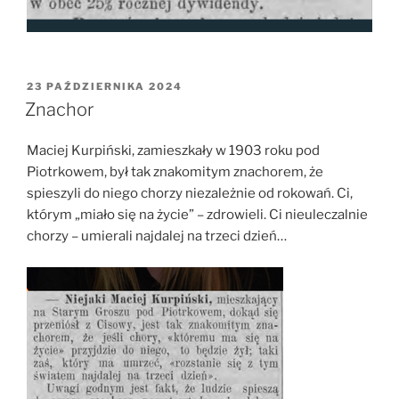
OPUBLIKOWANE
23 PAŹDZIERNIKA 2024
W
Znachor
Maciej Kurpiński, zamieszkały w 1903 roku pod
Piotrkowem, był tak znakomitym znachorem, że
spieszyli do niego chorzy niezależnie od rokowań. Ci,
którym „miało się na życie” – zdrowieli. Ci nieuleczalnie
chorzy – umierali najdalej na trzeci dzień…