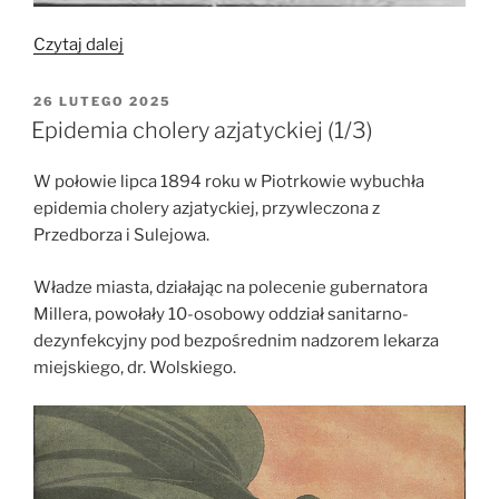
„Epidemia
Czytaj dalej
cholery
azjatyckiej
OPUBLIKOWANE
26 LUTEGO 2025
W
(2/3)”
Epidemia cholery azjatyckiej (1/3)
W połowie lipca 1894 roku w Piotrkowie wybuchła
epidemia cholery azjatyckiej, przywleczona z
Przedborza i Sulejowa.
Władze miasta, działając na polecenie gubernatora
Millera, powołały 10-osobowy oddział sanitarno-
dezynfekcyjny pod bezpośrednim nadzorem lekarza
miejskiego, dr. Wolskiego.