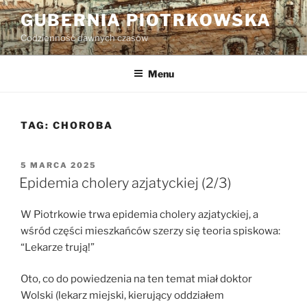
Przejdź
GUBERNIA PIOTRKOWSKA
do
Codzienność dawnych czasów
treści
Menu
TAG:
CHOROBA
OPUBLIKOWANE
5 MARCA 2025
W
Epidemia cholery azjatyckiej (2/3)
W Piotrkowie trwa epidemia cholery azjatyckiej, a
wśród części mieszkańców szerzy się teoria spiskowa:
“Lekarze trują!”
Oto, co do powiedzenia na ten temat miał doktor
Wolski (lekarz miejski, kierujący oddziałem