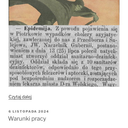
„Epidemia
Czytaj dalej
cholery
azjatyckiej
OPUBLIKOWANE
6 LISTOPADA 2024
W
(1/3)”
Warunki pracy