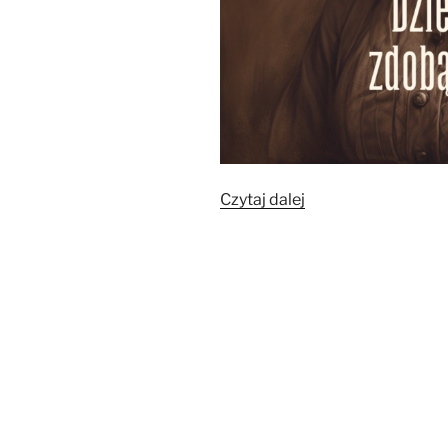
„Dziewczyno,
Czytaj dalej
zdobądź
zawód!”