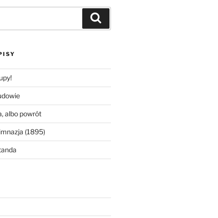
Szukaj
PISY
upy!
udowie
, albo powrót
imnazja (1895)
tanda