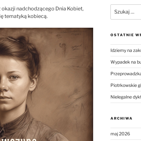
Szukaj:
z okazji nadchodzącego Dnia Kobiet,
ię tematyką kobiecą.
OSTATNIE W
Idziemy na zak
Wypadek na b
Przeprowadzka
Piotrkowskie g
Nielegalne dyk
ARCHIWA
maj 2026