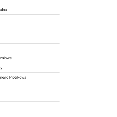
alna
a
czniowe
wy
lnego Piotrkowa