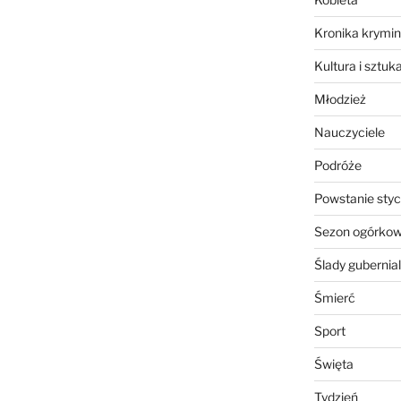
Kronika krymin
Kultura i sztuk
Młodzież
Nauczyciele
Podróże
Powstanie sty
Sezon ogórko
Ślady gubernia
Śmierć
Sport
Święta
Tydzień