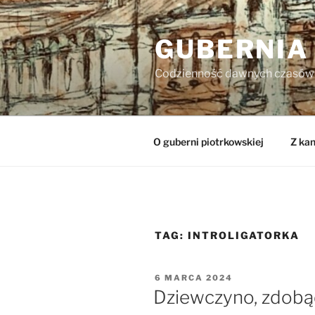
Przejdź
do
GUBERNIA
treści
Codzienność dawnych czasów
O guberni piotrkowskiej
Z kan
TAG:
INTROLIGATORKA
OPUBLIKOWANE
6 MARCA 2024
W
Dziewczyno, zdobą