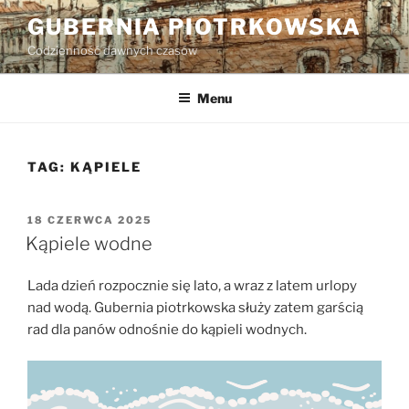
Przejdź
GUBERNIA PIOTRKOWSKA
do
Codzienność dawnych czasów
treści
Menu
TAG:
KĄPIELE
OPUBLIKOWANE
18 CZERWCA 2025
W
Kąpiele wodne
Lada dzień rozpocznie się lato, a wraz z latem urlopy
nad wodą. Gubernia piotrkowska służy zatem garścią
rad dla panów odnośnie do kąpieli wodnych.