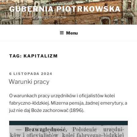
Przejdź
GUBERNIA PIOTRKOWSKA
do
Codzienność dawnych czasów
treści
Menu
TAG:
KAPITALIZM
OPUBLIKOWANE
6 LISTOPADA 2024
W
Warunki pracy
O warunkach pracy urzędników i oficjalistów kolei
fabryczno-łódzkiej. Mizerna pensja, żadnej emerytury, a
już nie daj Boże zachorować (1896).