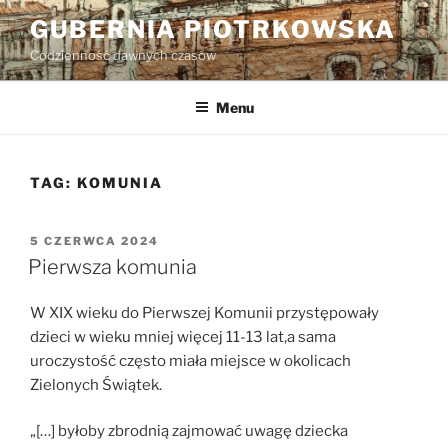
Przejdź
GUBERNIA PIOTRKOWSKA
do
Codzienność dawnych czasów
treści
Menu
TAG:
KOMUNIA
OPUBLIKOWANE
5 CZERWCA 2024
W
Pierwsza komunia
W XIX wieku do Pierwszej Komunii przystępowały
dzieci w wieku mniej więcej 11-13 lat,a sama
uroczystość często miała miejsce w okolicach
Zielonych Świątek.
„[…] byłoby zbrodnią zajmować uwagę dziecka