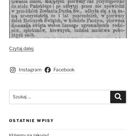
„Pierwsza
Czytaj dalej
komunia”
Instagram
Facebook
Szukaj:
Szukaj
OSTATNIE WPISY
Idziemy na zakupy!