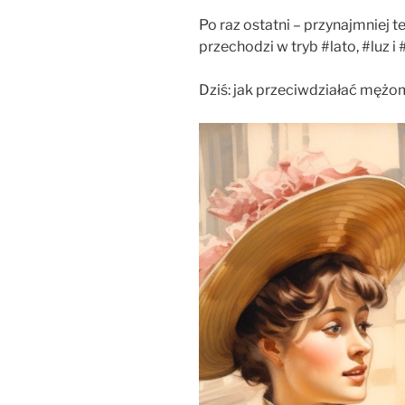
Po raz ostatni – przynajmniej t
przechodzi w tryb #lato, #luz i
Dziś: jak przeciwdziałać męż