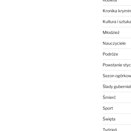
Kronika krymin
Kultura i sztuk
Młodzież
Nauczyciele
Podróże
Powstanie sty
Sezon ogórko
Ślady gubernia
Śmierć
Sport
Święta
Tydzień