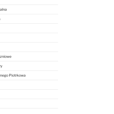
alna
a
czniowe
wy
lnego Piotrkowa