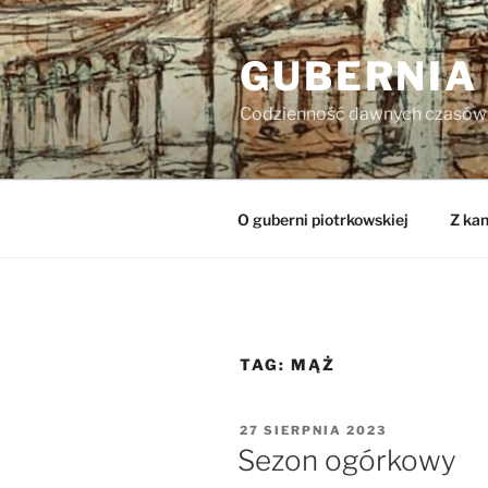
Przejdź
do
GUBERNIA
treści
Codzienność dawnych czasów
O guberni piotrkowskiej
Z kan
TAG:
MĄŻ
OPUBLIKOWANE
27 SIERPNIA 2023
W
Sezon ogórkowy