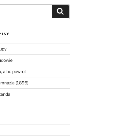
Szukaj
PISY
upy!
udowie
, albo powrót
imnazja (1895)
tanda