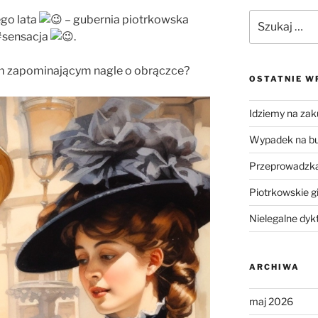
Szukaj:
ego lata
– gubernia piotrkowska
 #sensacja
.
om zapominającym nagle o obrączce?
OSTATNIE W
Idziemy na zak
Wypadek na b
Przeprowadzka
Piotrkowskie g
Nielegalne dyk
ARCHIWA
maj 2026