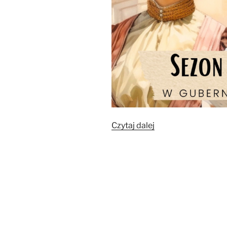
„Sezon
Czytaj dalej
ogórkowy”