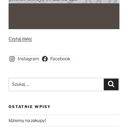
„Maria
Czytaj dalej
i
Władysław
Instagram
Facebook
Ratuldowie
w
Persji”
Szukaj:
Szukaj
OSTATNIE WPISY
Idziemy na zakupy!