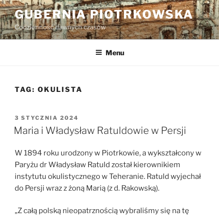
Przejdź
GUBERNIA PIOTRKOWSKA
do
Codzienność dawnych czasów
treści
Menu
TAG:
OKULISTA
OPUBLIKOWANE
3 STYCZNIA 2024
W
Maria i Władysław Ratuldowie w Persji
W 1894 roku urodzony w Piotrkowie, a wykształcony w
Paryżu dr Władysław Ratuld został kierownikiem
instytutu okulistycznego w Teheranie. Ratuld wyjechał
do Persji wraz z żoną Marią (z d. Rakowską).
„Z całą polską nieopatrznością wybraliśmy się na tę