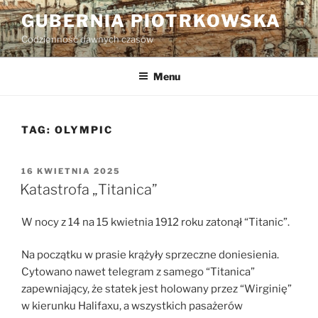
Przejdź
GUBERNIA PIOTRKOWSKA
do
Codzienność dawnych czasów
treści
Menu
TAG:
OLYMPIC
OPUBLIKOWANE
16 KWIETNIA 2025
W
Katastrofa „Titanica”
W nocy z 14 na 15 kwietnia 1912 roku zatonął “Titanic”.
Na początku w prasie krążyły sprzeczne doniesienia.
Cytowano nawet telegram z samego “Titanica”
zapewniający, że statek jest holowany przez “Wirginię”
w kierunku Halifaxu, a wszystkich pasażerów