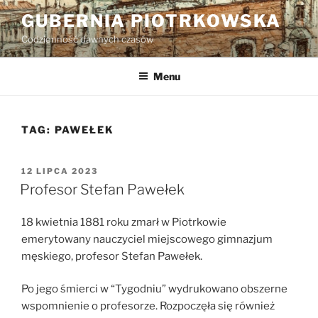
Przejdź
GUBERNIA PIOTRKOWSKA
do
Codzienność dawnych czasów
treści
Menu
TAG:
PAWEŁEK
OPUBLIKOWANE
12 LIPCA 2023
W
Profesor Stefan Pawełek
18 kwietnia 1881 roku zmarł w Piotrkowie
emerytowany nauczyciel miejscowego gimnazjum
męskiego, profesor Stefan Pawełek.
Po jego śmierci w “Tygodniu” wydrukowano obszerne
wspomnienie o profesorze. Rozpoczęła się również