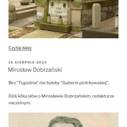
„Tytus
Czytaj dalej
Chyliczkowski”
OPUBLIKOWANE
16 SIERPNIA 2023
W
Mirosław Dobrzański
Bez “Tygodnia” nie byłoby “Guberni piotrkowskiej”.
Dziś kilka słów o Mirosławie Dobrzańskim, redaktorze
naczelnym.