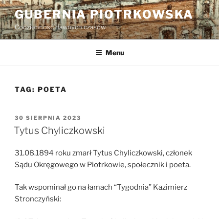
Przejdź
GUBERNIA PIOTRKOWSKA
do
Codzienność dawnych czasów
treści
Menu
TAG:
POETA
OPUBLIKOWANE
30 SIERPNIA 2023
W
Tytus Chyliczkowski
31.08.1894 roku zmarł Tytus Chyliczkowski, członek
Sądu Okręgowego w Piotrkowie, społecznik i poeta.
Tak wspominał go na łamach “Tygodnia” Kazimierz
Stronczyński: