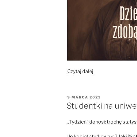
„Dziewczyno,
Czytaj dalej
zdobądź
zawód!”
OPUBLIKOWANE
9 MARCA 2023
W
Studentki na uniw
„Tydzień” donosi: trochę staty
Ile kobiet studiowało? Jaki % 