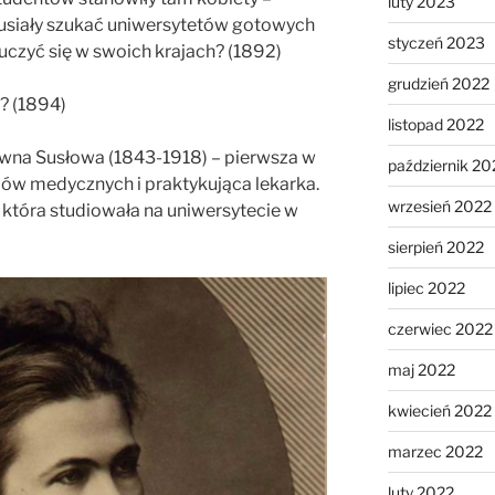
luty 2023
musiały szukać uniwersytetów gotowych
styczeń 2023
 uczyć się w swoich krajach? (1892)
grudzień 2022
y? (1894)
listopad 2022
ewna Susłowa (1843-1918) – pierwsza w
październik 20
diów medycznych i praktykująca lekarka.
wrzesień 2022
 która studiowała na uniwersytecie w
sierpień 2022
lipiec 2022
czerwiec 2022
maj 2022
kwiecień 2022
marzec 2022
luty 2022