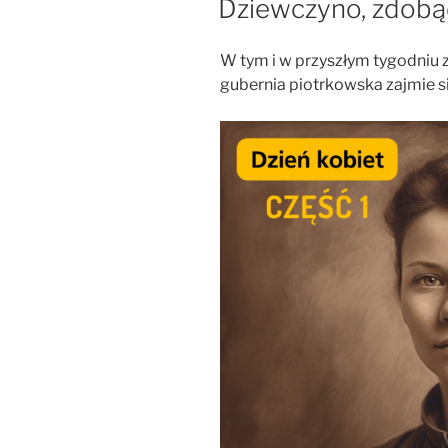
Dziewczyno, zdobą
W tym i w przyszłym tygodniu 
gubernia piotrkowska zajmie s