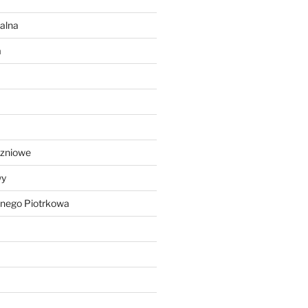
alna
a
czniowe
wy
lnego Piotrkowa