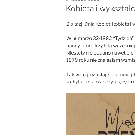
W
Kobieta i wykształ
Z okazji Dnia Kobiet: kobieta i 
W numerze 32/1882 “Tydzień” 
panny, która trzy lata wcześniej
Niestety nie podano nawet pier
1879 roku nie znalazłam wzmia
Tak więc pozostaje tajemnicą,
– chyba, że ktoś z czytających 