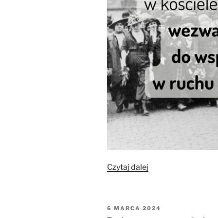
„Kwestia
Czytaj dalej
kobieca
–
we
OPUBLIKOWANE
6 MARCA 2024
Francji”
W