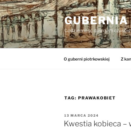
Przejdź
do
GUBERNIA
treści
Codzienność dawnych czasów
O guberni piotrkowskiej
Z kan
TAG:
PRAWAKOBIET
OPUBLIKOWANE
13 MARCA 2024
W
Kwestia kobieca – 