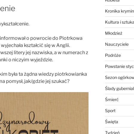
cenie
Kronika krymin
Kultura i sztuk
wykształcenie.
Młodzież
informował o powrocie do Piotrkowa
Nauczyciele
 wyjechała kształcić się w Anglii.
wszej litery jej nazwiska, a w numerach z
Podróże
nki o niczyim wyjeździe.
Powstanie sty
 kim była ta żądna wiedzy piotrkowianka
Sezon ogórko
ma pomysł, jak/gdzie jej szukać?
Ślady gubernia
Śmierć
Sport
Święta
Tydzień