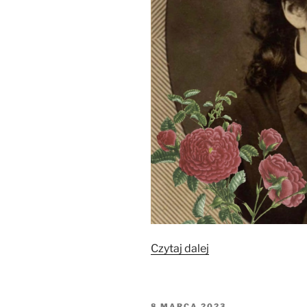
„Studentki
Czytaj dalej
na
uniwersytecie
genewskim”
OPUBLIKOWANE
8 MARCA 2023