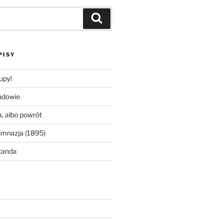
Szukaj
PISY
upy!
udowie
, albo powrót
imnazja (1895)
tanda