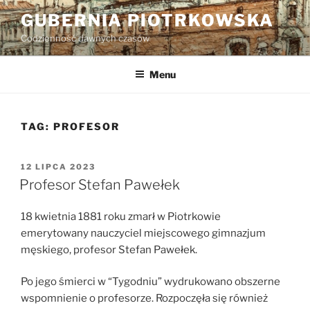
Przejdź
GUBERNIA PIOTRKOWSKA
do
Codzienność dawnych czasów
treści
Menu
TAG:
PROFESOR
OPUBLIKOWANE
12 LIPCA 2023
W
Profesor Stefan Pawełek
18 kwietnia 1881 roku zmarł w Piotrkowie
emerytowany nauczyciel miejscowego gimnazjum
męskiego, profesor Stefan Pawełek.
Po jego śmierci w “Tygodniu” wydrukowano obszerne
wspomnienie o profesorze. Rozpoczęła się również