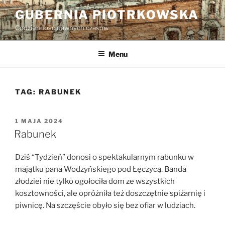
Przejdź
GUBERNIA PIOTRKOWSKA
do
Codzienność dawnych czasów
treści
Menu
TAG:
RABUNEK
OPUBLIKOWANE
1 MAJA 2024
W
Rabunek
Dziś “Tydzień” donosi o spektakularnym rabunku w
majątku pana Wodzyńskiego pod Łęczycą. Banda
złodziei nie tylko ogołociła dom ze wszystkich
kosztowności, ale opróżniła też doszczętnie spiżarnię i
piwnicę. Na szczęście obyło się bez ofiar w ludziach.