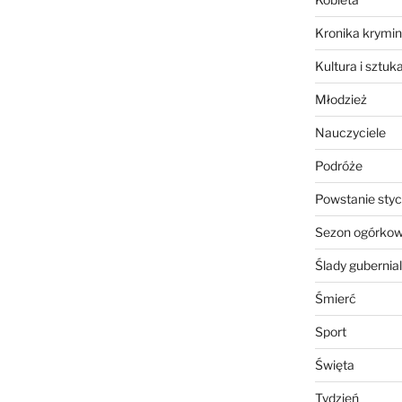
Kronika krymin
Kultura i sztuk
Młodzież
Nauczyciele
Podróże
Powstanie sty
Sezon ogórko
Ślady gubernia
Śmierć
Sport
Święta
Tydzień