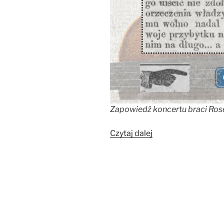
Zapowiedź koncertu braci Ros
„Koncert
Czytaj dalej
braci
Rosenzweig”