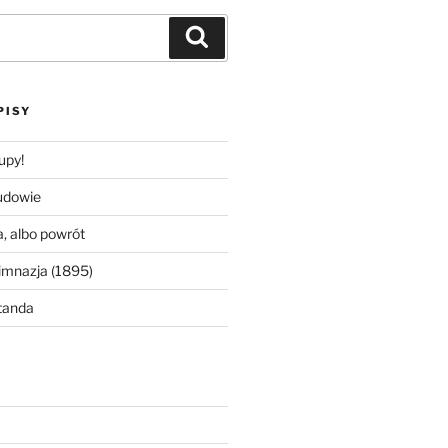
Szukaj
PISY
upy!
udowie
, albo powrót
imnazja (1895)
tanda