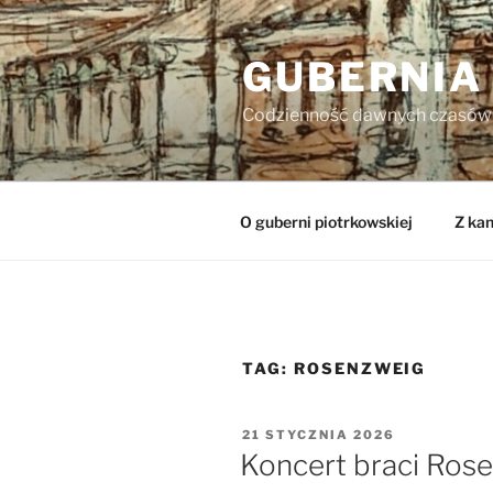
Przejdź
do
GUBERNIA
treści
Codzienność dawnych czasów
O guberni piotrkowskiej
Z kan
TAG:
ROSENZWEIG
OPUBLIKOWANE
21 STYCZNIA 2026
W
Koncert braci Ros