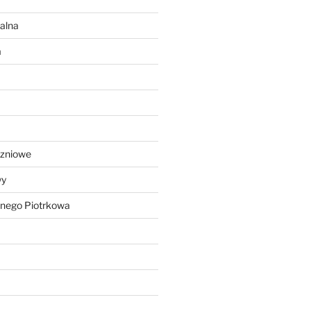
alna
a
czniowe
wy
lnego Piotrkowa