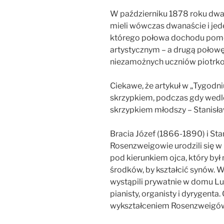
W październiku 1878 roku dwaj
mieli wówczas dwanaście i jede
którego połowa dochodu pomo
artystycznym – a drugą połow
niezamożnych uczniów piotrk
Ciekawe, że artykuł w „Tygodni
skrzypkiem, podczas gdy wedle ź
skrzypkiem młodszy – Stanisła
Bracia Józef (1866-1890) i St
Rosenzweigowie urodzili się w P
pod kierunkiem ojca, który by
środków, by kształcić synów. 
wystąpili prywatnie w domu 
pianisty, organisty i dyrygenta
wykształceniem Rosenzweigó