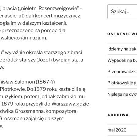
Szukaj:
 bracia („nieletni Rosenzweigowie” –
naście lat) dali koncert muzyczny, z
gła im w dalszym kształceniu
ę przeznaczono na pomoc dla
OSTATNIE W
owskiego gimnazjum.
Idziemy na zak
u” wyraźnie określa starszego z braci
ródeł, starszy (Józef) był pianistą, a
Wypadek na b
w.
Przeprowadzka
anisław Salomon (1867-?)
Piotrkowskie g
iotrkowie. Do 1879 roku kształcili się
Nielegalne dyk
ł muzykiem, potem jednak zabrakło mu
W 1879 roku przybyli do Warszawy, gdzie
Ludwika Grossmanna, kompozytora,
ARCHIWA
. Grossmann zajął się dalszym
w.
maj 2026