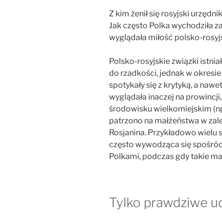
Z kim żenił się rosyjski urzędn
Jak często Polka wychodziła za
wyglądała miłość polsko-rosy
Polsko-rosyjskie związki istnia
do rzadkości, jednak w okresi
spotykały się z krytyką, a naw
wyglądała inaczej na prowincji
środowisku wielkomiejskim (np
patrzono na małżeństwa w zale
Rosjanina. Przykładowo wielu s
często wywodząca się spośród 
Polkami, podczas gdy takie ma
Tylko prawdziwe u