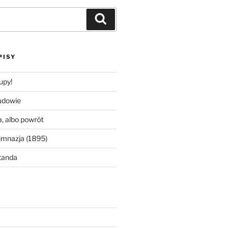
Szukaj
PISY
upy!
udowie
, albo powrót
imnazja (1895)
tanda