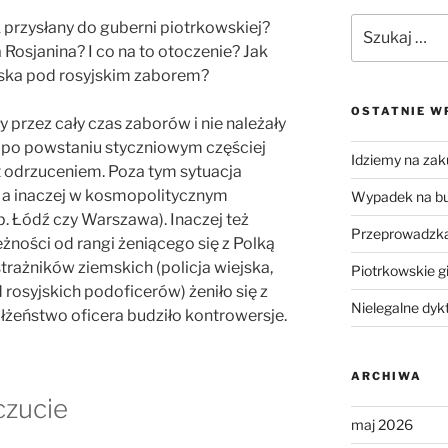
Szukaj:
ik przysłany do guberni piotrkowskiej?
 Rosjanina? I co na to otoczenie? Jak
jska pod rosyjskim zaborem?
OSTATNIE W
ły przez cały czas zaborów i nie należały
e po powstaniu styczniowym częściej
Idziemy na zak
et odrzuceniem. Poza tym sytuacja
, a inaczej w kosmopolitycznym
Wypadek na b
. Łódź czy Warszawa). Inaczej też
Przeprowadzka
żności od rangi żeniącego się z Polką
trażników ziemskich (policja wiejska,
Piotrkowskie g
rosyjskich podoficerów) żeniło się z
Nielegalne dyk
łżeństwo oficera budziło kontrowersje.
ARCHIWA
czucie
maj 2026