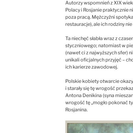
Autorzy wspomnień z XIX wieku
Polacy i Rosjanie praktycznie n
poza pracą. Mężczyźni spotykal
restauracje), ale ich rodziny n
Ta niechęć słabła wraz z cza
styczniowego; natomiast w pi
(nawet ci z najwyższych sfer) n
unikali oficjalnych przyjęć – 
ich karierze zawodowej.
Polskie kobiety otwarcie oka
i starały się tę wrogość przek
Antona Denikina (syna miesza
wrogość tę „mogło pokonać ty
Rosjanina.