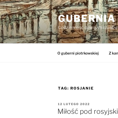
Przejdź
do
GUBERNIA
treści
Codzienność dawnych czasów
O guberni piotrkowskiej
Z kan
TAG:
ROSJANIE
OPUBLIKOWANE
12 LUTEGO 2022
W
Miłość pod rosyjs