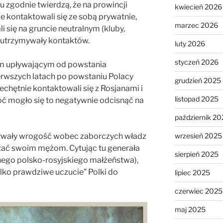
 zgodnie twierdzą, że na prowincji
kwiecień 2026
ie kontaktowali się ze sobą prywatnie,
marzec 2026
i się na gruncie neutralnym (kluby,
ie utrzymywały kontaktów.
luty 2026
styczeń 2026
sem upływającym od powstania
erwszych latach po powstaniu Polacy
grudzień 2025
iechętnie kontaktowali się z Rosjanami i
listopad 2025
choć mogło się to negatywnie odcisnąć na
październik 20
wrzesień 2025
zywały wrogość wobec zaborczych władz
azać swoim mężom. Cytując tu generała
sierpień 2025
nego polsko-rosyjskiego małżeństwa),
lko prawdziwe uczucie” Polki do
lipiec 2025
czerwiec 2025
maj 2025