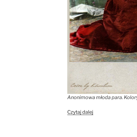
Anonimowa młoda para. Koloryz
„Miłość
Czytaj dalej
pod
rosyjskim
zaborem”