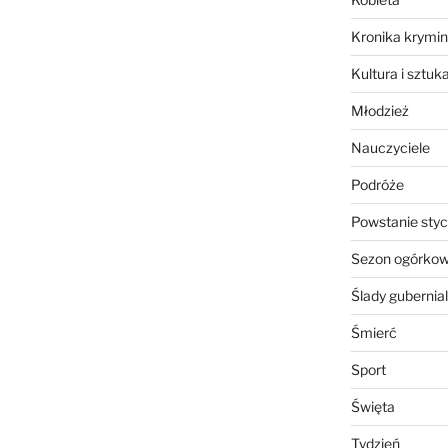
Kronika krymin
Kultura i sztuk
Młodzież
Nauczyciele
Podróże
Powstanie sty
Sezon ogórko
Ślady gubernia
Śmierć
Sport
Święta
Tydzień