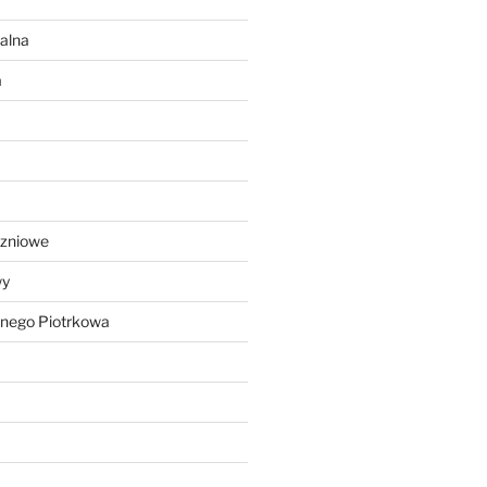
alna
a
czniowe
wy
lnego Piotrkowa