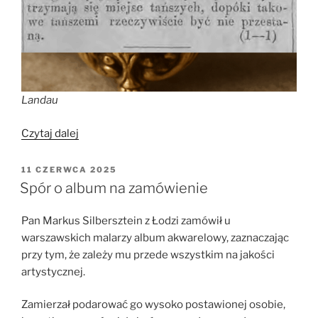
Landau
„O
Czytaj dalej
jubilerach
w
OPUBLIKOWANE
11 CZERWCA 2025
W
mieście”
Spór o album na zamówienie
Pan Markus Silbersztein z Łodzi zamówił u
warszawskich malarzy album akwarelowy, zaznaczając
przy tym, że zależy mu przede wszystkim na jakości
artystycznej.
Zamierzał podarować go wysoko postawionej osobie,