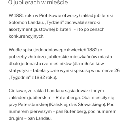
Karol
O jubilerach w mieście
Liedtke
i
W 1881 roku w Piotrkowie otworzył zakład jubilerski
sprawa
Solomon Landau. „Tydzień” zachwalał szeroki
o
asortyment gustownej biżuterii – i to po cenach
pobicie
konkurencyjnych.
służącej”
Wedle spisu jednodniowego (kwiecień 1882) o
potrzeby złotniczo-jubilerskie mieszkańców miasta
dbało jedenastu rzemieślników (dla miłośników
statystyki – tabelaryczne wyniki spisu są w numerze 26
„Tygodnia” z 1882 roku).
Ciekawe, że zakład Landaua sąsiadował z innym
zakładem jubilerskim – Rutenberga. Oba mieściły się
przy Petersburskiej (Kaliskiej, dziś Słowackiego). Pod
numerem pierwszym – pan Rutenberg, pod numerem
drugim – pan Landau.