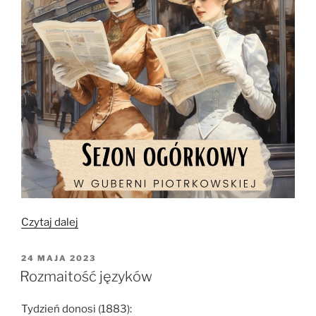
„Sezon
Czytaj dalej
ogórkowy
2023”
OPUBLIKOWANE
24 MAJA 2023
W
Rozmaitość języków
Tydzień donosi (1883):