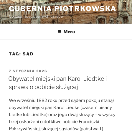
Przejdź
GUBERNIA PIOTRKOWSKA
do
Codzienność dawnych czasów
treści
Menu
TAG:
SĄD
OPUBLIKOWANE
7 STYCZNIA 2026
W
Obywatel miejski pan Karol Liedtke i
sprawa o pobicie służącej
We wrześniu 1882 roku przed sądem pokoju stanął
obywatel miejski pan Karol Liedke (czasem pisany
Lietke lub Liedtke) oraz jego dwaj służący – wszyscy
trzej oskarżeni o dotkliwe pobicie Franciszki
Pokrzywińskiej, służącej sąsiadów (państwa J.)