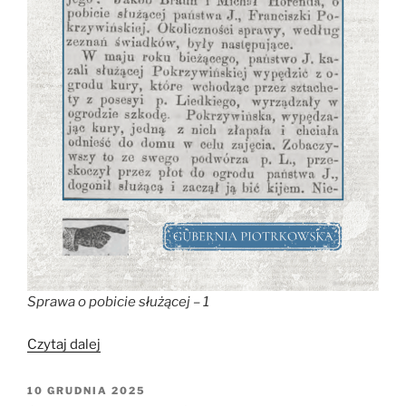
Sprawa o pobicie służącej – 1
„Obywatel
Czytaj dalej
miejski
pan
OPUBLIKOWANE
10 GRUDNIA 2025
W