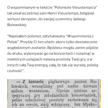
O wspomnianym w tekście “Polonezie Vieuxtemps’a”
tak pisał wcześniej sam Henri Vieuxtemps, belgijski
wirtuoz skrzypiec, do swojej uczennicy Jadwigi
Bulewskiej;
“Napisałem polonez, zatytułowany “Wspomnienia z
Polski”. Przyślę Ci ten utwór, skoro tylko dostatecznie
wygładzonym zostanie. Będziesz mogła, zanim pójdzie
do druku, wykonywać go na koncertach i rozwinąć w
niektórych ustępach naiwną prostotę Twej gry, a w
innych całą Twą energią, całą, że tak się wyrażę, polską
rzutność”.