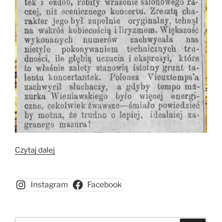
„Siostry
Czytaj dalej
Bulewskie,
artystki,
Instagram
Facebook
koncertantki”