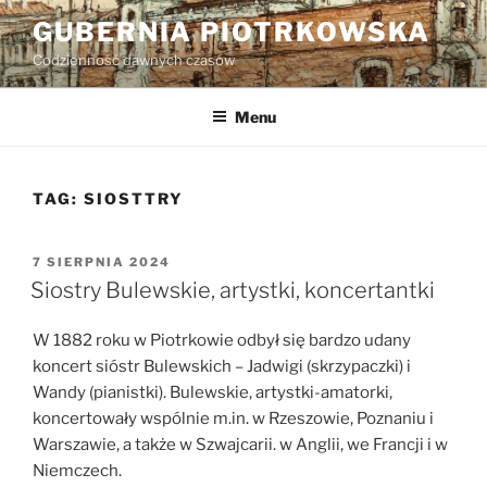
Przejdź
GUBERNIA PIOTRKOWSKA
do
Codzienność dawnych czasów
treści
Menu
TAG:
SIOSTTRY
OPUBLIKOWANE
7 SIERPNIA 2024
W
Siostry Bulewskie, artystki, koncertantki
W 1882 roku w Piotrkowie odbył się bardzo udany
koncert sióstr Bulewskich – Jadwigi (skrzypaczki) i
Wandy (pianistki). Bulewskie, artystki-amatorki,
koncertowały wspólnie m.in. w Rzeszowie, Poznaniu i
Warszawie, a także w Szwajcarii. w Anglii, we Francji i w
Niemczech.