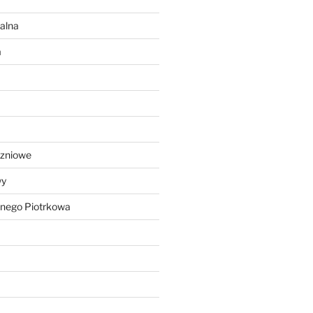
alna
a
czniowe
wy
lnego Piotrkowa