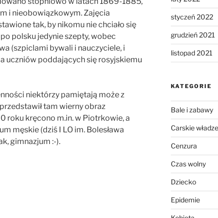
adowano stopniowo w latach 1869-1885,
ym i nieobowiązkowym. Zajęcia
styczeń 2022
tawione tak, by nikomu nie chciało się
grudzień 2021
 po polsku jedynie szepty, wobec
(szpiclami bywali i nauczyciele, i
listopad 2021
dla uczniów poddających się rosyjskiemu
KATEGORIE
enności niektórzy pamiętają może z
przedstawił tam wierny obraz
Bale i zabawy
00 roku kręcono m.in. w Piotrkowie, a
Carskie władz
um męskie (dziś I LO im. Bolesława
ak, gimnazjum :-).
Cenzura
Czas wolny
Dziecko
Epidemie
Kobieta