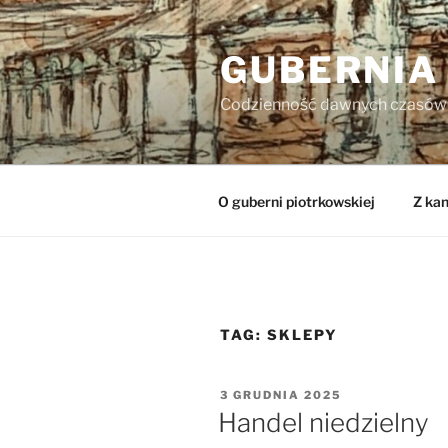
Przejdź
do
GUBERNIA
treści
Codzienność dawnych czasów
O guberni piotrkowskiej
Z kan
TAG:
SKLEPY
OPUBLIKOWANE
3 GRUDNIA 2025
W
Handel niedzielny