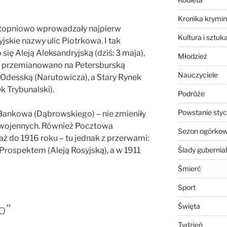
Kronika krymin
stopniowo wprowadzały najpierw
Kultura i sztuk
jskie nazwy ulic Piotrkowa. I tak
ię Aleją Aleksandryjską (dziś: 3 maja),
Młodzież
 – przemianowano na Petersburską
Nauczyciele
 Odesską (Narutowicza), a Stary Rynek
k Trybunalski).
Podróże
Powstanie sty
 Bankowa (Dąbrowskiego) – nie zmieniły
owojennych. Również Pocztowa
Sezon ogórko
aż do 1916 roku – tu jednak z przerwami:
Prospektem (Aleją Rosyjską), a w 1911
Ślady gubernia
Śmierć
Sport
o”
Święta
Tydzień