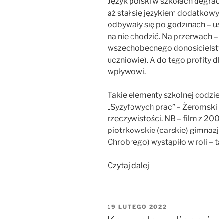
Język polski w szkołach degr
aż stał się językiem dodatkow
odbywały się po godzinach – us
na nie chodzić. Na przerwach –
wszechobecnego donosicielstwa 
uczniowie). A do tego profity 
wpływowi.
Takie elementy szkolnej codzi
„Syzyfowych prac” – Żeromski 
rzeczywistości. NB – film z 20
piotrkowskie (carskie) gimnazj
Chrobrego) wystąpiło w roli – t
„Rusyfikacja
Czytaj dalej
na
co
dzień”
OPUBLIKOWANE
19 LUTEGO 2022
W