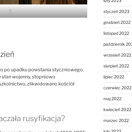
luty 2023
9
styczeń 2023
grudzień 2022
listopad 2022
październik 20
dzień
wrzesień 2022
sierpień 2022
piło po upadku powstania styczniowego.
stan wojenny, stopniowo
lipiec 2022
 szkolnictwo, zlikwidowano kościół
czerwiec 2022
maj 2022
kwiecień 2022
aczała rusyfikacja?
marzec 2022
luty 2022