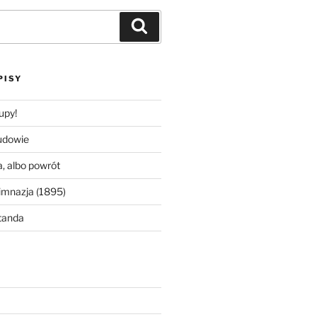
Szukaj
PISY
upy!
udowie
, albo powrót
imnazja (1895)
tanda