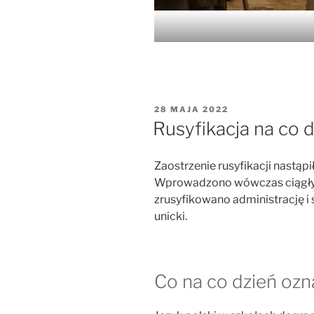
OPUBLIKOWANE
28 MAJA 2022
W
Rusyfikacja na co 
Zaostrzenie rusyfikacji nastą
Wprowadzono wówczas ciągły 
zrusyfikowano administrację i
unicki.
Co na co dzień ozn