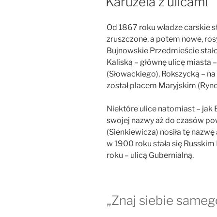
Karuzela z ulicami
Od 1867 roku władze carskie 
zruszczone, a potem nowe, rosy
Bujnowskie Przedmieście stało s
Kaliską – głównę ulicę miasta
(Słowackiego), Rokszycką – na
został placem Maryjskim (Ryne
Niektóre ulice natomiast – jak
swojej nazwy aż do czasów p
(Sienkiewicza) nosiła tę nazwę 
w 1900 roku stała się Russkim 
roku – ulicą Gubernialną.
„Znaj siebie sameg