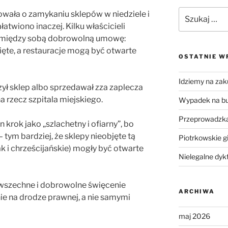
Szukaj:
ała o zamykaniu sklepów w niedziele i
atwiono inaczej. Kilku właścicieli
o między sobą dobrowolną umowę:
ięte, a restauracje mogą być otwarte
OSTATNIE W
Idziemy na zak
rzył sklep albo sprzedawał zza zaplecza
na rzecz szpitala miejskiego.
Wypadek na b
Przeprowadzka
 krok jako „szlachetny i ofiarny”, bo
– tym bardziej, że sklepy nieobjęte tą
Piotrkowskie g
 i chrześcijańskie) mogły być otwarte
Nielegalne dyk
owszechne i dobrowolne święcenie
ARCHIWA
ie na drodze prawnej, a nie samymi
maj 2026