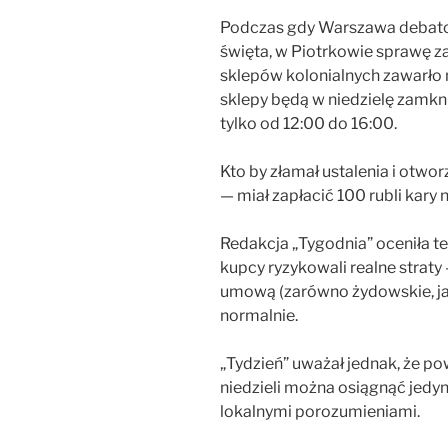
Podczas gdy Warszawa debatow
święta, w Piotrkowie sprawę zał
sklepów kolonialnych zawarł
sklepy będą w niedzielę zamkn
tylko od 12:00 do 16:00.
Kto by złamał ustalenia i otwo
— miał zapłacić 100 rubli kary 
Redakcja „Tygodnia” oceniła ten
kupcy ryzykowali realne straty 
umową (zarówno żydowskie, jak
normalnie.
„Tydzień” uważał jednak, że p
niedzieli można osiągnąć jedyn
lokalnymi porozumieniami.