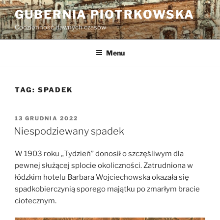
Przejdź
GUBERNIA PIOTRKOWSKA
do
Codzienność dawnych czasów
treści
Menu
TAG:
SPADEK
OPUBLIKOWANE
13 GRUDNIA 2022
W
Niespodziewany spadek
W 1903 roku „Tydzień” donosił o szczęśliwym dla
pewnej służącej splocie okoliczności. Zatrudniona w
łódzkim hotelu Barbara Wojciechowska okazała się
spadkobierczynią sporego majątku po zmarłym bracie
ciotecznym.