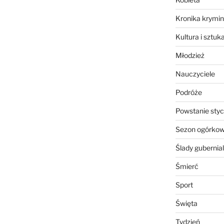
Kronika krymin
Kultura i sztuk
Młodzież
Nauczyciele
Podróże
Powstanie sty
Sezon ogórko
Ślady gubernia
Śmierć
Sport
Święta
Tydzień