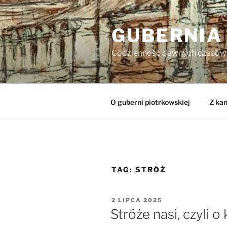
Przejdź
do
GUBERNIA
treści
Codzienność dawnych czasów
O guberni piotrkowskiej
Z kan
TAG:
STRÓŻ
OPUBLIKOWANE
2 LIPCA 2025
W
Stróże nasi, czyli 