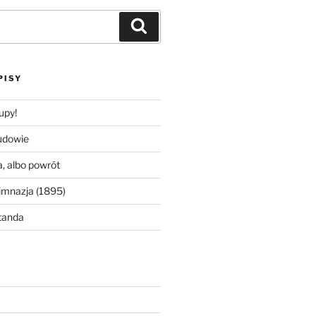
Szukaj
PISY
upy!
udowie
, albo powrót
imnazja (1895)
tanda