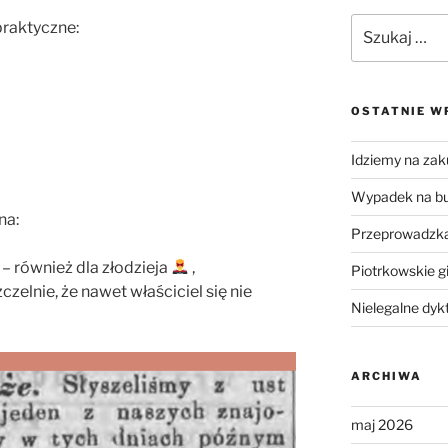
Szukaj:
praktyczne:
OSTATNIE W
Idziemy na zak
Wypadek na b
na:
Przeprowadzka
– również dla złodzieja
,
Piotrkowskie g
czelnie, że nawet właściciel się nie
Nielegalne dyk
ARCHIWA
maj 2026