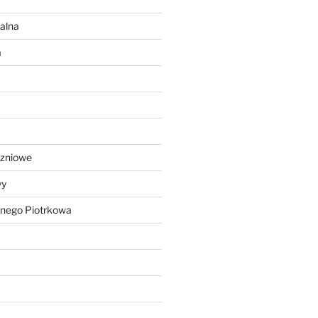
alna
a
czniowe
wy
lnego Piotrkowa