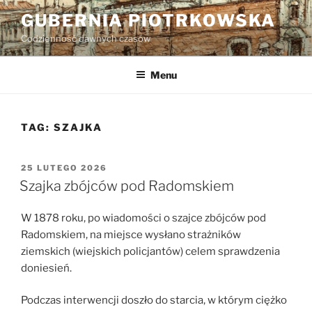
Przejdź
GUBERNIA PIOTRKOWSKA
do
Codzienność dawnych czasów
treści
Menu
TAG:
SZAJKA
OPUBLIKOWANE
25 LUTEGO 2026
W
Szajka zbójców pod Radomskiem
W 1878 roku, po wiadomości o szajce zbójców pod
Radomskiem, na miejsce wysłano strażników
ziemskich (wiejskich policjantów) celem sprawdzenia
doniesień.
Podczas interwencji doszło do starcia, w którym ciężko