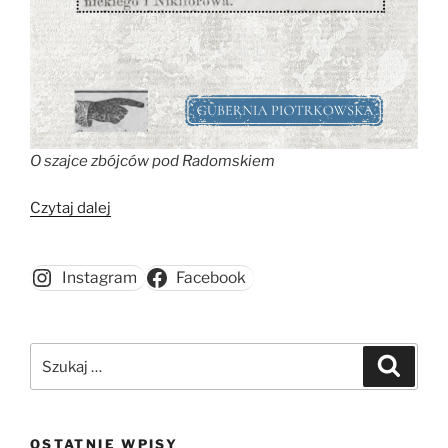
O szajce zbójców pod Radomskiem
„Szajka
Czytaj dalej
zbójców
pod
Instagram
Facebook
Radomskiem”
Szukaj:
Szukaj
OSTATNIE WPISY