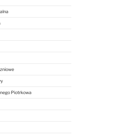
alna
a
czniowe
wy
lnego Piotrkowa