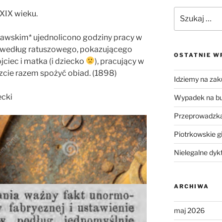
Szukaj:
 XIX wieku.
wskim* ujednolicono godziny pracy w
o według ratuszowego, pokazującego
OSTATNIE W
jciec i matka (i dziecko
), pracujący w
zcie razem spożyć obiad. (1898)
Idziemy na zak
cki
Wypadek na b
Przeprowadzka
Piotrkowskie g
Nielegalne dyk
ARCHIWA
maj 2026