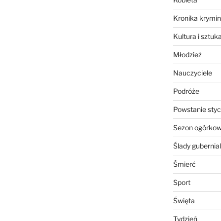
Kronika krymin
Kultura i sztuk
Młodzież
Nauczyciele
Podróże
Powstanie sty
Sezon ogórko
Ślady gubernia
Śmierć
Sport
Święta
Tydzień