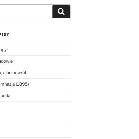
Szukaj
PISY
upy!
udowie
, albo powrót
imnazja (1895)
tanda