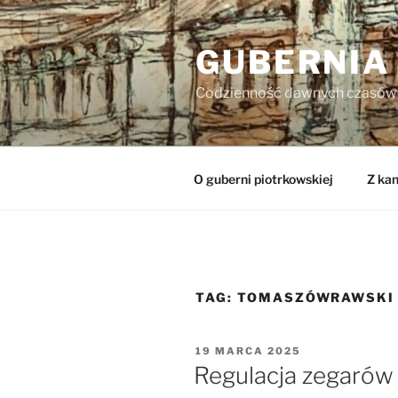
Przejdź
do
GUBERNIA
treści
Codzienność dawnych czasów
O guberni piotrkowskiej
Z kan
TAG:
TOMASZÓWRAWSKI
OPUBLIKOWANE
19 MARCA 2025
W
Regulacja zegarów