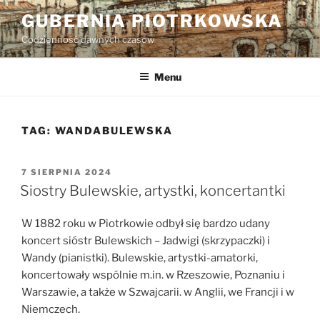
Przejdź
GUBERNIA PIOTRKOWSKA
do
Codzienność dawnych czasów
treści
Menu
TAG:
WANDABULEWSKA
OPUBLIKOWANE
7 SIERPNIA 2024
W
Siostry Bulewskie, artystki, koncertantki
W 1882 roku w Piotrkowie odbył się bardzo udany
koncert sióstr Bulewskich – Jadwigi (skrzypaczki) i
Wandy (pianistki). Bulewskie, artystki-amatorki,
koncertowały wspólnie m.in. w Rzeszowie, Poznaniu i
Warszawie, a także w Szwajcarii. w Anglii, we Francji i w
Niemczech.