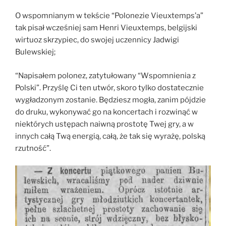
O wspomnianym w tekście “Polonezie Vieuxtemps’a”
tak pisał wcześniej sam Henri Vieuxtemps, belgijski
wirtuoz skrzypiec, do swojej uczennicy Jadwigi
Bulewskiej;
“Napisałem polonez, zatytułowany “Wspomnienia z
Polski”. Przyślę Ci ten utwór, skoro tylko dostatecznie
wygładzonym zostanie. Będziesz mogła, zanim pójdzie
do druku, wykonywać go na koncertach i rozwinąć w
niektórych ustępach naiwną prostotę Twej gry, a w
innych całą Twą energią, całą, że tak się wyrażę, polską
rzutność”.