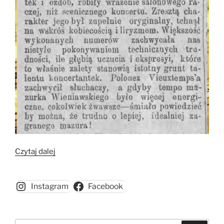
„Siostry
Czytaj dalej
Bulewskie,
artystki,
Instagram
Facebook
koncertantki”