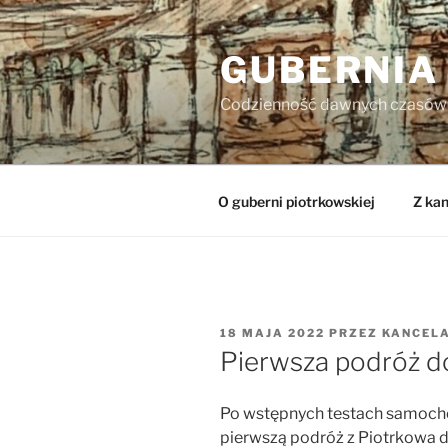
Przejdź
do
GUBERNIA
treści
Codzienność dawnych czasów
O guberni piotrkowskiej
Z kan
OPUBLIKOWANE
18 MAJA 2022
PRZEZ
KANCEL
W
Pierwsza podróż do
Po wstępnych testach samoch
pierwszą podróż z Piotrkowa do