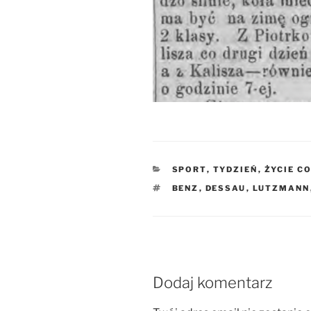
KATEGORIE
SPORT
,
TYDZIEŃ
,
ŻYCIE C
TAGI
BENZ
,
DESSAU
,
LUTZMANN
Dodaj komentarz