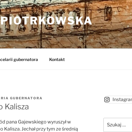
 PIOTRKOWSKA
celarii gubernatora
Kontakt
ARIA GUBERNATORA
Instagr
 Kalisza
Szukaj:
ód pana Gajewskiego wyruszył w
 Kalisza. Jechał przy tym ze średnią