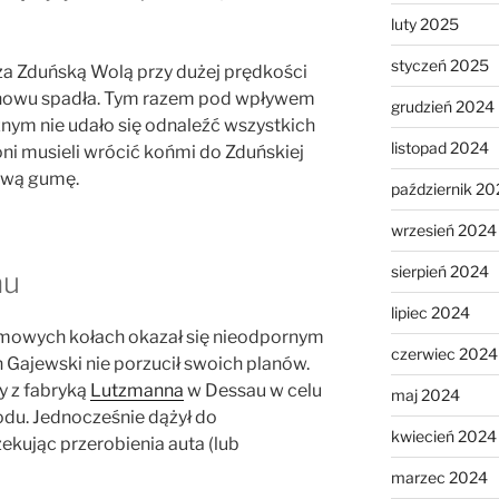
luty 2025
styczeń 2025
 za Zduńską Wolą przy dużej prędkości
 znowu spadła. Tym razem pod wpływem
grudzień 2024
żnym nie udało się odnaleźć wszystkich
listopad 2024
ni musieli wrócić końmi do Zduńskiej
ową gumę.
październik 20
wrzesień 2024
sierpień 2024
au
lipiec 2024
mowych kołach okazał się nieodpornym
czerwiec 2024
n Gajewski nie porzucił swoich planów.
y z fabryką
Lutzmanna
w Dessau w celu
maj 2024
u. Jednocześnie dążył do
kwiecień 2024
ekując przerobienia auta (lub
marzec 2024