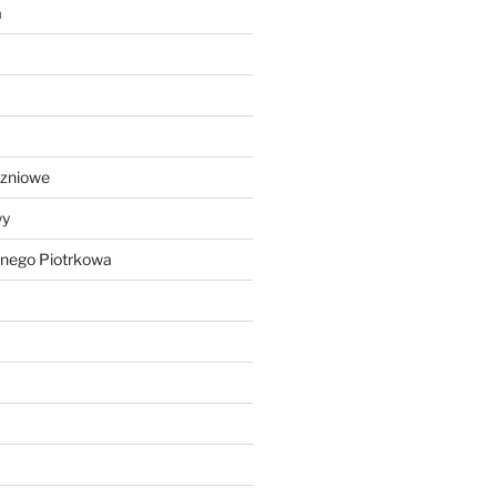
a
czniowe
wy
lnego Piotrkowa