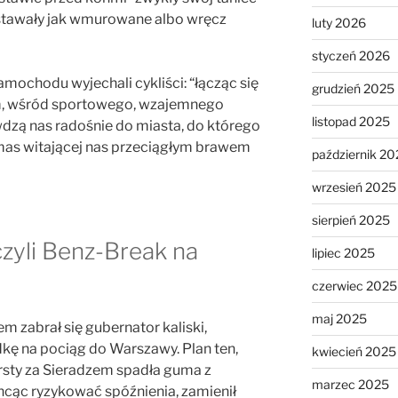
, stawały jak wmurowane albo wręcz
luty 2026
styczeń 2026
mochodu wyjechali cykliści: “łącząc się
grudzień 2025
em, wśród sportowego, wzajemnego
listopad 2025
wdzą nas radośnie do miasta, do którego
mas witającej nas przeciągłym brawem
październik 20
wrzesień 2025
sierpień 2025
zyli Benz-Break na
lipiec 2025
czerwiec 2025
maj 2025
zabrał się gubernator kaliski,
dkę na pociąg do Warszawy. Plan ten,
kwiecień 2025
iorsty za Sieradzem spadła guma z
marzec 2025
 chcąc ryzykować spóźnienia, zamienił