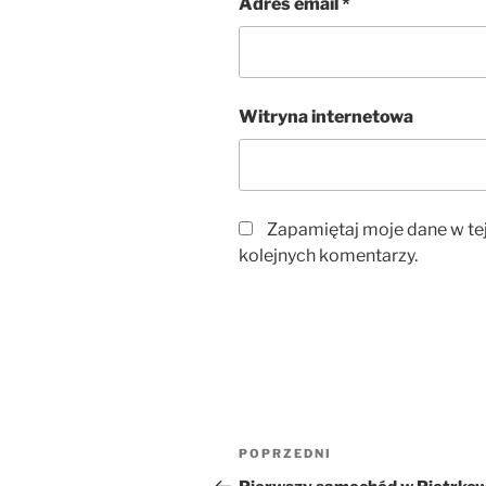
Adres email
*
Witryna internetowa
Zapamiętaj moje dane w te
kolejnych komentarzy.
Nawigacja
Poprzedni
POPRZEDNI
wpisu
wpis