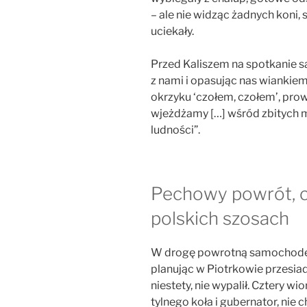
– ale nie widząc żadnych koni
uciekały.
Przed Kaliszem na spotkanie sa
z nami i opasując nas wianki
okrzyku ‘czołem, czołem’, pro
wjeżdżamy […] wśród zbitych 
ludności”.
Pechowy powrót, c
polskich szosach
W drogę powrotną samochodem 
planując w Piotrkowie przesia
niestety, nie wypalił. Cztery w
tylnego koła i gubernator, nie