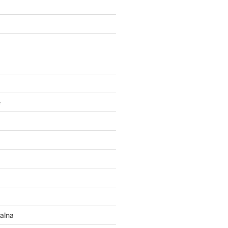
e
alna