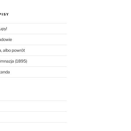
PISY
upy!
udowie
, albo powrót
imnazja (1895)
tanda