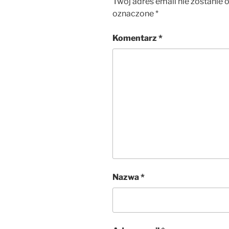
Twój adres email nie zostanie 
oznaczone
*
Komentarz
*
Nazwa
*