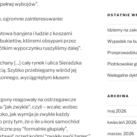
 pełnej wybojów”.
OSTATNIE W
e, ogromne zainteresowanie:
Idziemy na zak
towa baryjera i ludzie z koszami
 bukietów, któremi obsypani przez
Wypadek na b
tkim wypoczynku ruszyliśmy dalej”.
Przeprowadzka
chany […] cały rynek i ulica Sieradzka
Piotrkowskie g
cią. Szybko przebiegamy wśród jej
Nielegalne dyk
 konnego, wyciągniętym kłusem
ARCHIWA
urgony reagowały na ostrzegawcze
jak zwykle”, czyli – wcale; wobec
maj 2026
bko, jak wymija je zwykle każdy
 przy tym, że o ile u koni samochód
kwiecień 2026
liczne psy “formalnie głupiały”,
marzec 2026
stawić przed końmi “zwykły swój taniec”