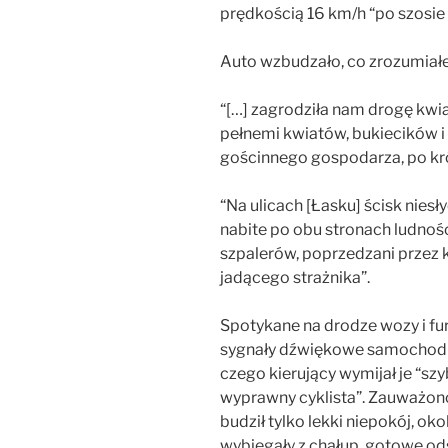
prędkością 16 km/h “po szosie
Auto wzbudzało, co zrozumiał
“[…] zagrodziła nam drogę kwia
pełnemi kwiatów, bukiecików i
gościnnego gospodarza, po kró
“Na ulicach [Łasku] ścisk niesły
nabite po obu stronach ludnoś
szpalerów, poprzedzani przez
jadącego strażnika”.
Spotykane na drodze wozy i f
sygnały dźwiękowe samochodu “
czego kierujący wymijał je “szy
wyprawny cyklista”. Zauważono
budził tylko lekki niepokój, oko
wybiegały z chałup, gotowe od