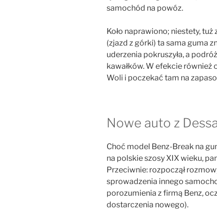
samochód na powóz.
Koło naprawiono; niestety, tuż
(zjazd z górki) ta sama guma
uderzenia pokruszyła, a podró
kawałków. W efekcie również o
Woli i poczekać tam na zapas
Nowe auto z Dess
Choć model Benz-Break na gu
na polskie szosy XIX wieku, pa
Przeciwnie: rozpoczął rozmow
sprowadzenia innego samochod
porozumienia z firmą Benz, ocz
dostarczenia nowego).