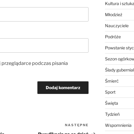
Kultura i sztuk
Młodzież
Nauczyciele
Podróże
Powstanie sty
Sezon ogórko
j przeglądarce podczas pisania
Ślady gubernia
Śmierć
Sport
Święta
Tydzień
Wspomnienia
NASTĘPNE
Następny
wpis