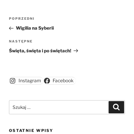
Nawigacja
Poprzedni
POPRZEDNI
wpisu
wpis
Wigilia na Syberii
Następny
NASTĘPNE
wpis
Święta, święta i po świętach!
Instagram
Facebook
Szukaj:
Szukaj
OSTATNIE WPISY