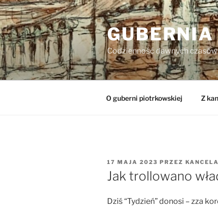
Przejdź
do
GUBERNIA
treści
Codzienność dawnych czasów
O guberni piotrkowskiej
Z kan
OPUBLIKOWANE
17 MAJA 2023
PRZEZ
KANCEL
W
Jak trollowano wła
Dziś “Tydzień” donosi – zza ko