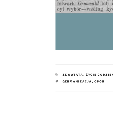
KATEGORIE
ZE ŚWIATA
,
ŻYCIE CODZIE
TAGI
GERMANIZACJA
,
OPÓR