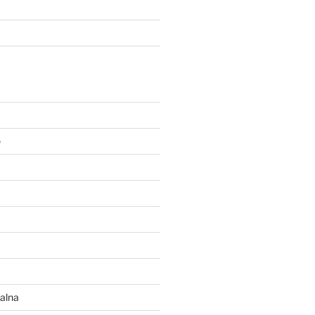
e
alna