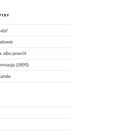
PISY
upy!
udowie
, albo powrót
imnazja (1895)
tanda