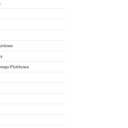
a
czniowe
wy
lnego Piotrkowa