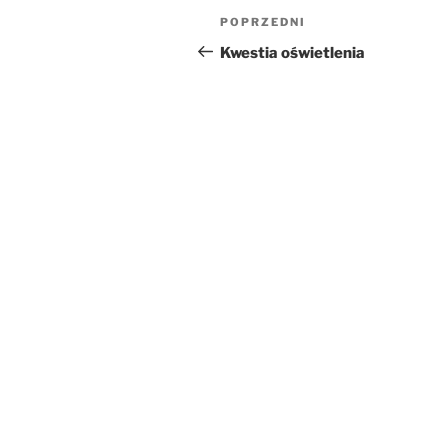
Nawigacja
Poprzedni
POPRZEDNI
wpisu
wpis
Kwestia oświetlenia