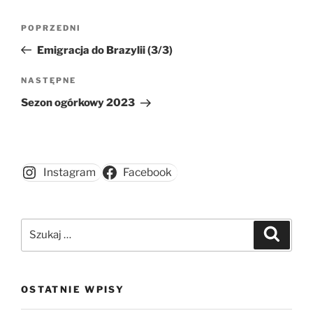
Nawigacja
Poprzedni
POPRZEDNI
wpisu
wpis
Emigracja do Brazylii (3/3)
Następny
NASTĘPNE
wpis
Sezon ogórkowy 2023
Instagram
Facebook
Szukaj:
Szukaj
OSTATNIE WPISY