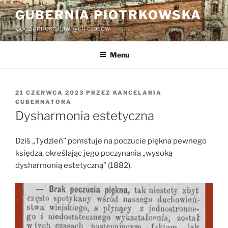
Przejdź
GUBERNIA PIOTRKOWSKA
do
Codzienność dawnych czasów
treści
Menu
OPUBLIKOWANE
21 CZERWCA 2023
PRZEZ
KANCELARIA
W
GUBERNATORA
Dysharmonia estetyczna
Dziś „Tydzień” pomstuje na poczucie piękna pewnego
księdza, określając jego poczynania „wysoką
dysharmonią estetyczną” (1882).