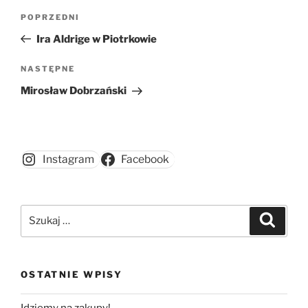
Nawigacja
Poprzedni
POPRZEDNI
wpisu
wpis
Ira Aldrige w Piotrkowie
Następny
NASTĘPNE
wpis
Mirosław Dobrzański
Instagram
Facebook
Szukaj:
Szukaj
OSTATNIE WPISY
Idziemy na zakupy!