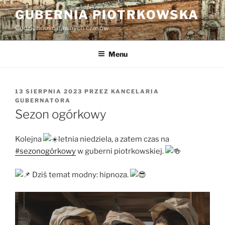
Przejdź
GUBERNIA PIOTRKOWSKA
do
Codzienność dawnych czasów
treści
Menu
OPUBLIKOWANE
13 SIERPNIA 2023
PRZEZ
KANCELARIA
W
GUBERNATORA
Sezon ogórkowy
Kolejna
letnia niedziela, a zatem czas na
#sezonogórkowy
w guberni piotrkowskiej.
Dziś temat modny: hipnoza.