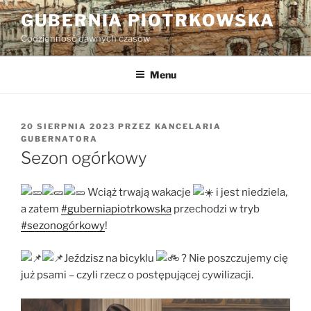
Przejdź
GUBERNIA PIOTRKOWSKA
do
Codzienność dawnych czasów
treści
Menu
OPUBLIKOWANE
20 SIERPNIA 2023
PRZEZ
KANCELARIA
W
GUBERNATORA
Sezon ogórkowy
Wciąż trwają wakacje
i jest niedziela,
a zatem
#guberniapiotrkowska
przechodzi w tryb
#sezonogórkowy
!
Jeździsz na bicyklu
? Nie poszczujemy cię
już psami – czyli rzecz o postępującej cywilizacji.