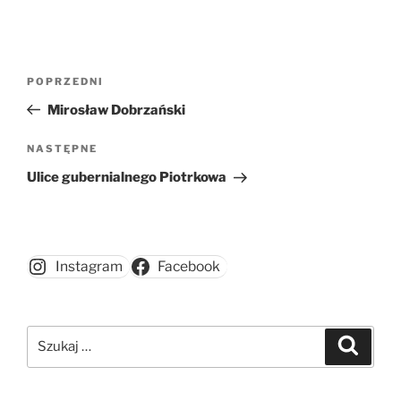
Nawigacja
Poprzedni
POPRZEDNI
wpisu
wpis
Mirosław Dobrzański
Następny
NASTĘPNE
wpis
Ulice gubernialnego Piotrkowa
Instagram
Facebook
Szukaj:
Szukaj