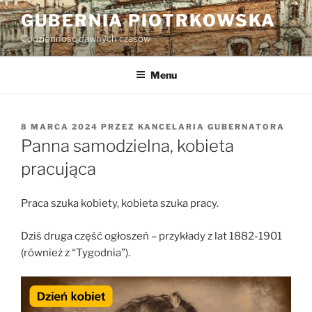
Przejdź
GUBERNIA PIOTRKOWSKA
do
Codzienność dawnych czasów
treści
Menu
OPUBLIKOWANE
8 MARCA 2024
PRZEZ
KANCELARIA GUBERNATORA
W
Panna samodzielna, kobieta
pracująca
Praca szuka kobiety, kobieta szuka pracy.
Dziś druga część ogłoszeń – przykłady z lat 1882-1901
(również z “Tygodnia”).