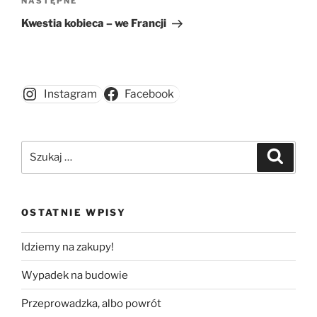
Następny
NASTĘPNE
wpis
Kwestia kobieca – we Francji
Instagram
Facebook
Szukaj:
Szukaj
OSTATNIE WPISY
Idziemy na zakupy!
Wypadek na budowie
Przeprowadzka, albo powrót