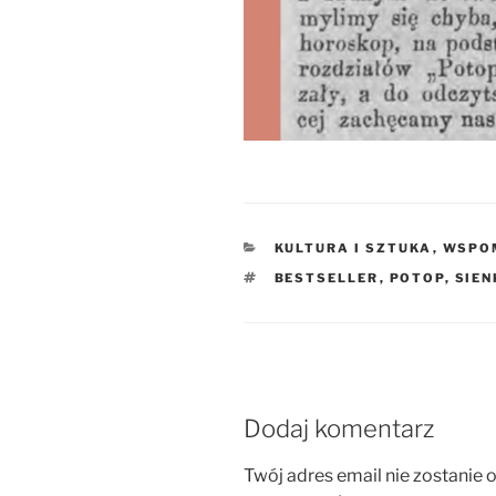
KATEGORIE
KULTURA I SZTUKA
,
WSPO
TAGI
BESTSELLER
,
POTOP
,
SIEN
Dodaj komentarz
Twój adres email nie zostanie 