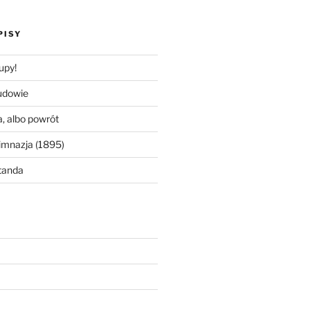
PISY
upy!
udowie
, albo powrót
imnazja (1895)
tanda