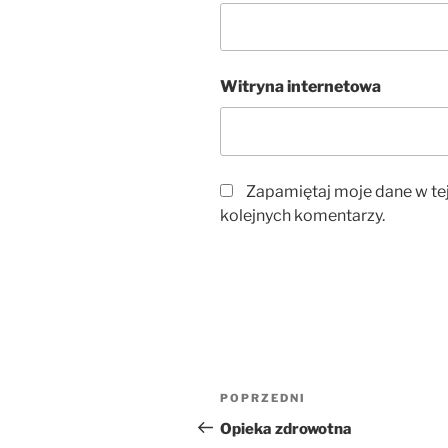
Witryna internetowa
Zapamiętaj moje dane w te
kolejnych komentarzy.
Nawigacja
Poprzedni
POPRZEDNI
wpisu
wpis
Opieka zdrowotna