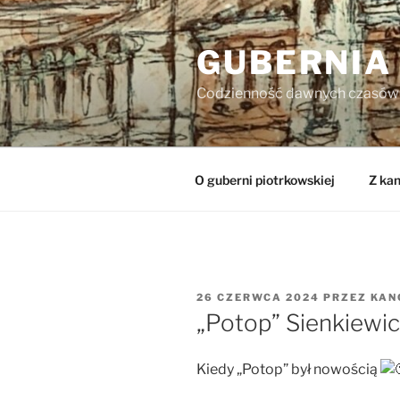
Przejdź
do
GUBERNIA
treści
Codzienność dawnych czasów
O guberni piotrkowskiej
Z kan
OPUBLIKOWANE
26 CZERWCA 2024
PRZEZ
KAN
W
„Potop” Sienkiewi
Kiedy „Potop” był nowością