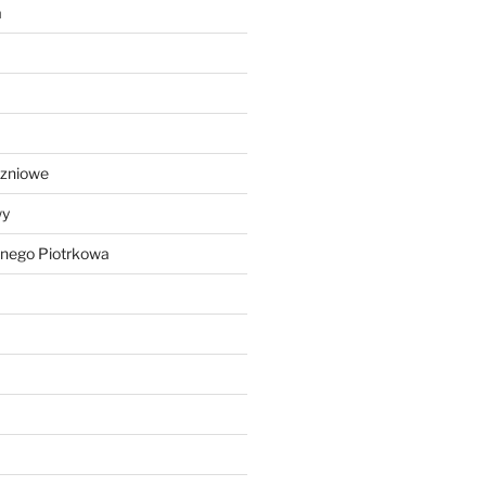
a
czniowe
wy
lnego Piotrkowa