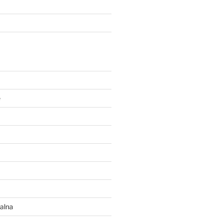
e
alna