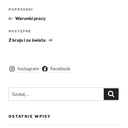
Nawigacja
Poprzedni
POPRZEDNI
wpisu
wpis
Warunki pracy
Następny
NASTĘPNE
wpis
Z kraju i ze świata
Instagram
Facebook
Szukaj:
Szukaj
OSTATNIE WPISY