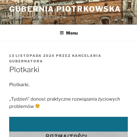
Przejdź
GUBERNIA PIOTRKOWSKA
do
Codzienność dawnych czasów
treści
Menu
OPUBLIKOWANE
13 LISTOPADA 2024
PRZEZ
KANCELARIA
W
GUBERNATORA
Plotkarki
Plotkarki.
„Tydzień” donosi: praktyczne rozwiązania życiowych
problemów