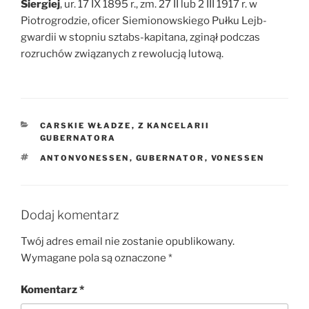
Siergiej
, ur. 17 IX 1895 r., zm. 27 II lub 2 III 1917 r. w
Piotrogrodzie, oficer Siemionowskiego Pułku Lejb-
gwardii w stopniu sztabs-kapitana, zginął podczas
rozruchów związanych z rewolucją lutową.
KATEGORIE
CARSKIE WŁADZE
,
Z KANCELARII
GUBERNATORA
TAGI
ANTONVONESSEN
,
GUBERNATOR
,
VONESSEN
Dodaj komentarz
Twój adres email nie zostanie opublikowany.
Wymagane pola są oznaczone
*
Komentarz
*