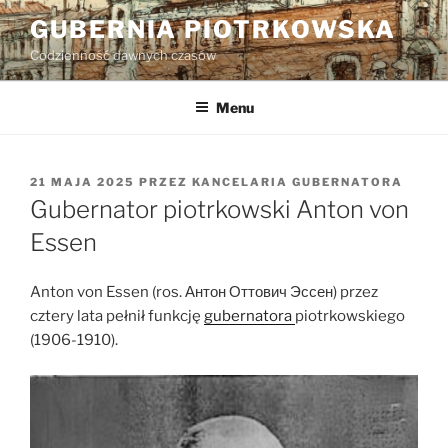
Przejdź
GUBERNIA PIOTRKOWSKA
do
Codzienność dawnych czasów
treści
Menu
OPUBLIKOWANE
21 MAJA 2025
PRZEZ
KANCELARIA GUBERNATORA
W
Gubernator piotrkowski Anton von
Essen
Anton von Essen (ros. Антон Оттович Эссен) przez
cztery lata pełnił funkcję
gubernatora
piotrkowskiego
(1906-1910).