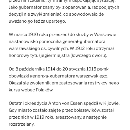
przed nim zadaniu, tym samym uspokajając sytuację.
Jako gubernator znany był z opanowania, raz podjętych
decyzji nie zwykł zmieniać, co spowodowało, że
uważano go też za upartego.
W marcu 1910 roku przeszedł do służby w Warszawie
na stanowisko pomocnika generał-gubernatora
warszawskiego ds. cywilnych. W 1912 roku otrzymał
honorowy tytuł jegiermiejstra (łowczego dworu).
Od 8 października 1914 do 20 stycznia 1915 pełnił
obowiązki generała-gubernatora warszawskiego.
Okazał się zwolennikiem zastosowania restrykcyjnego
kursu wobec Polaków.
Ostatni okres życia Anton von Essen spędził w Kijowie.
Gdy miasto zostało zajęte przez bolszewików, został
przez nich w 1919 roku aresztowany, a następnie
rozstrzelany.