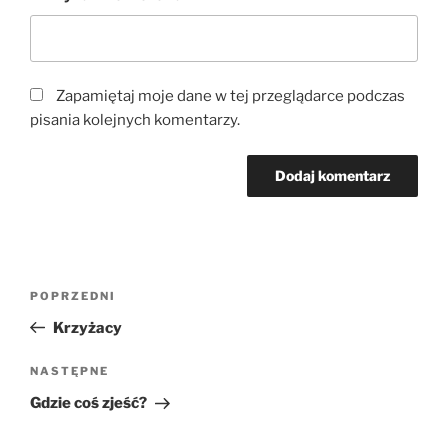
Zapamiętaj moje dane w tej przeglądarce podczas
pisania kolejnych komentarzy.
Nawigacja
Poprzedni
POPRZEDNI
wpisu
wpis
Krzyżacy
Następny
NASTĘPNE
wpis
Gdzie coś zjeść?