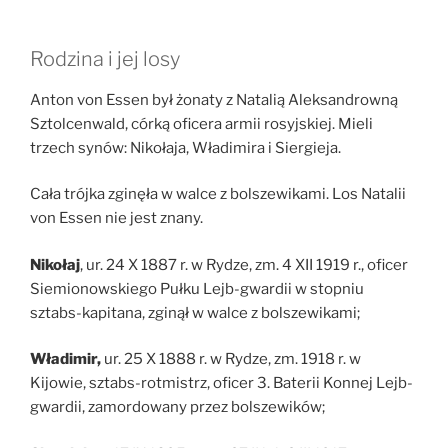
Rodzina i jej losy
Anton von Essen był żonaty z Natalią Aleksandrowną
Sztolcenwald, córką oficera armii rosyjskiej. Mieli
trzech synów: Nikołaja, Władimira i Siergieja.
Cała trójka zginęła w walce z bolszewikami. Los Natalii
von Essen nie jest znany.
Nikołaj
, ur. 24 X 1887 r. w Rydze, zm. 4 XII 1919 r., oficer
Siemionowskiego Pułku Lejb-gwardii w stopniu
sztabs-kapitana, zginął w walce z bolszewikami;
Władimir,
ur. 25 X 1888 r. w Rydze, zm. 1918 r. w
Kijowie, sztabs-rotmistrz, oficer 3. Baterii Konnej Lejb-
gwardii, zamordowany przez bolszewików;