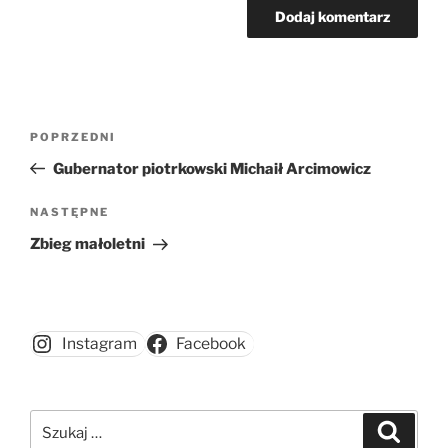
Nawigacja
Poprzedni
POPRZEDNI
wpisu
wpis
Gubernator piotrkowski Michaił Arcimowicz
Następny
NASTĘPNE
wpis
Zbieg małoletni
Instagram
Facebook
Szukaj:
Szukaj