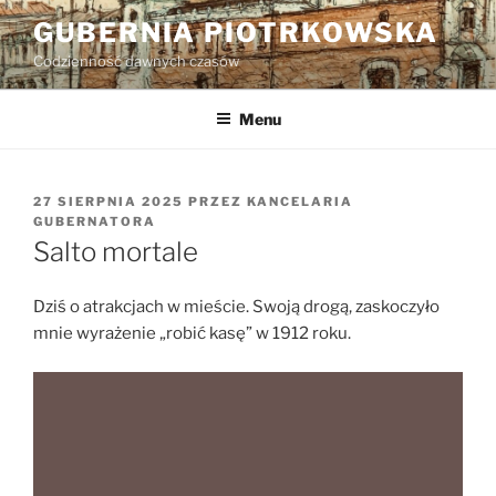
Przejdź
GUBERNIA PIOTRKOWSKA
do
Codzienność dawnych czasów
treści
Menu
OPUBLIKOWANE
27 SIERPNIA 2025
PRZEZ
KANCELARIA
W
GUBERNATORA
Salto mortale
Dziś o atrakcjach w mieście. Swoją drogą, zaskoczyło
mnie wyrażenie „robić kasę” w 1912 roku.