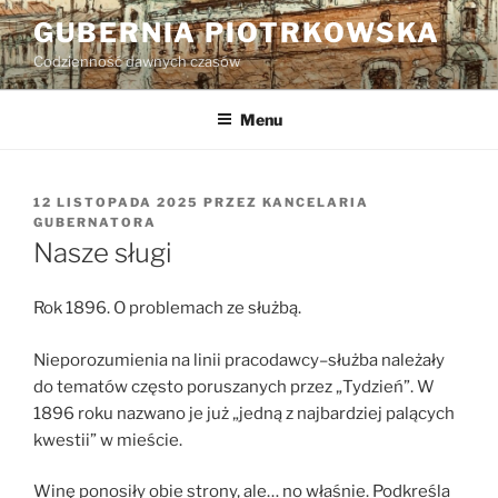
Przejdź
GUBERNIA PIOTRKOWSKA
do
Codzienność dawnych czasów
treści
Menu
OPUBLIKOWANE
12 LISTOPADA 2025
PRZEZ
KANCELARIA
W
GUBERNATORA
Nasze sługi
Rok 1896. O problemach ze służbą.
Nieporozumienia na linii pracodawcy–służba należały
do tematów często poruszanych przez „Tydzień”. W
1896 roku nazwano je już „jedną z najbardziej palących
kwestii” w mieście.
Winę ponosiły obie strony, ale… no właśnie. Podkreśla