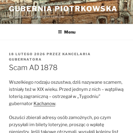
Przejdź
GUBERNIA PIOTRKOWSKA
do
Codzienność dawnych czasów
treści
Menu
OPUBLIKOWANE
18 LUTEGO 2026
PRZEZ
KANCELARIA
W
GUBERNATORA
Scam AD 1878
Wszelkiego rodzaju oszustwa, dziś nazywane scamem,
istniały też w XIX wieku. Przed jednym z nich – wątpliwą
loterią zagraniczną – ostrzegał w „Tygodniu”
gubernator
Kachanow
.
Oszuści zbierali adresy osób zamożnych, po czym
przysyłali im bilety loteryjne, prosząc o wpłatę
pieniędzy. Jeśli takowe otrzymali, wysyłali kolejny list