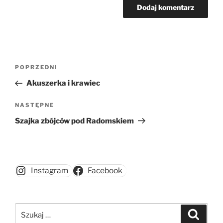
Nawigacja
Poprzedni
POPRZEDNI
wpisu
wpis
Akuszerka i krawiec
Następny
NASTĘPNE
wpis
Szajka zbójców pod Radomskiem
Instagram
Facebook
Szukaj:
Szukaj