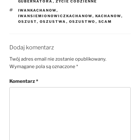
GUBERNATORA
,
ŻYCIE CODZIENNE
TAGI
IWANKACHANOW
,
IWANSIEMIONOWICZKACHANOW
,
KACHANOW
,
OSZUST
,
OSZUSTWA
,
OSZUSTWO
,
SCAM
Dodaj komentarz
Twój adres email nie zostanie opublikowany.
Wymagane pola są oznaczone
*
Komentarz
*