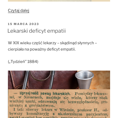
„Dookoła
Czytaj dalej
ziemi
na
OPUBLIKOWANE
15 MARCA 2023
W
welocypedzie”
Lekarski deficyt empatii
W XIX wieku część lekarzy – skądinąd słynnych –
cierpiała na poważny deficyt empatii.
(„Tydzień” 1884)