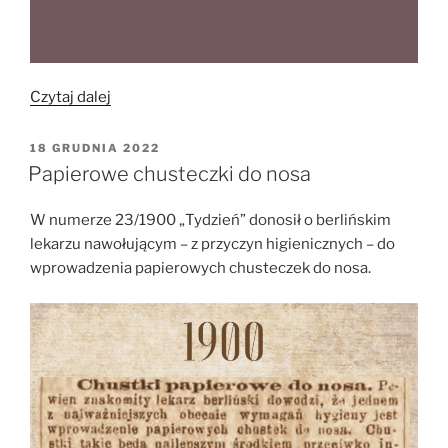
„Ślub
Czytaj dalej
przez
telegraf”
OPUBLIKOWANE
18 GRUDNIA 2022
W
Papierowe chusteczki do nosa
W numerze 23/1900 „Tydzień” donosił o berlińskim
lekarzu nawołującym – z przyczyn higienicznych – do
wprowadzenia papierowych chusteczek do nosa.