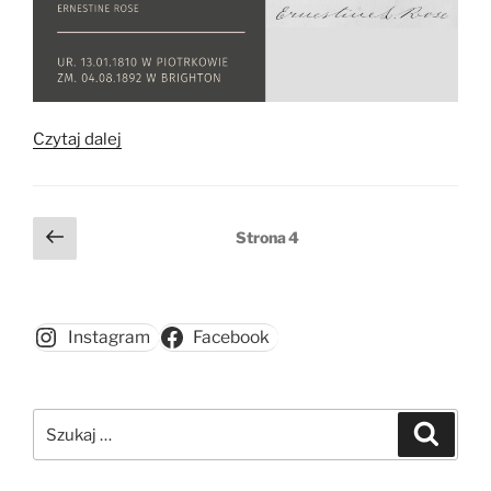
„Ernestine
Czytaj dalej
Rose”
Stronicowanie
Poprzednia
Strona
4
strona
wpisów
Instagram
Facebook
Szukaj:
Szukaj