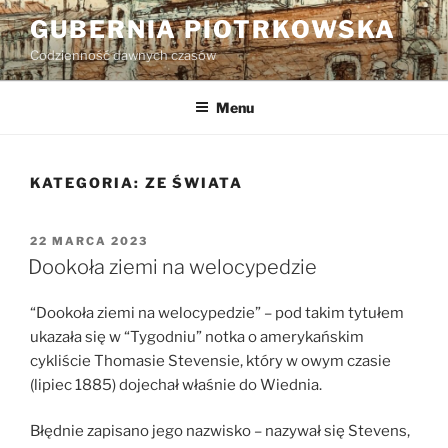
Przejdź
GUBERNIA PIOTRKOWSKA
do
Codzienność dawnych czasów
treści
Menu
KATEGORIA:
ZE ŚWIATA
OPUBLIKOWANE
22 MARCA 2023
W
Dookoła ziemi na welocypedzie
“Dookoła ziemi na welocypedzie” – pod takim tytułem
ukazała się w “Tygodniu” notka o amerykańskim
cykliście Thomasie Stevensie, który w owym czasie
(lipiec 1885) dojechał właśnie do Wiednia.
Błędnie zapisano jego nazwisko – nazywał się Stevens,