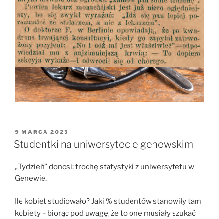
OPUBLIKOWANE
9 MARCA 2023
W
Studentki na uniwersytecie genewskim
„Tydzień” donosi: trochę statystyki z uniwersytetu w
Genewie.
Ile kobiet studiowało? Jaki % studentów stanowiły tam
kobiety – biorąc pod uwagę, że to one musiały szukać