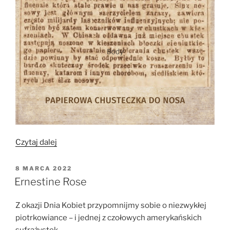
„Papierowe
Czytaj dalej
chusteczki
do
OPUBLIKOWANE
8 MARCA 2022
W
nosa”
Ernestine Rose
Z okazji Dnia Kobiet przypomnijmy sobie o niezwykłej
piotrkowiance – i jednej z czołowych amerykańskich
sufrażystek.