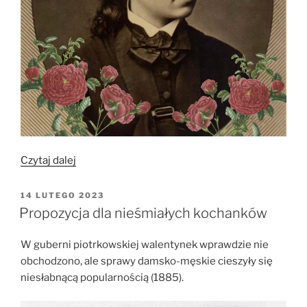
„Studentki
Czytaj dalej
na
uniwersytecie
OPUBLIKOWANE
14 LUTEGO 2023
W
genewskim”
Propozycja dla nieśmiałych kochanków
W guberni piotrkowskiej walentynek wprawdzie nie
obchodzono, ale sprawy damsko-męskie cieszyły się
niesłabnącą popularnością (1885).