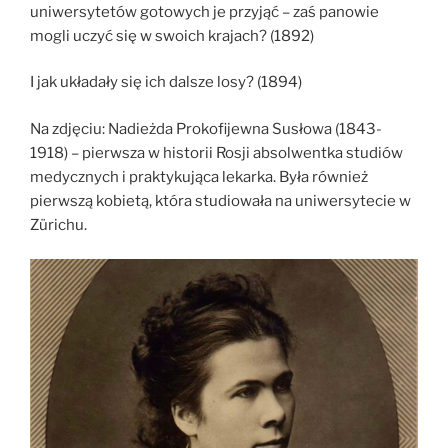
uniwersytetów gotowych je przyjąć – zaś panowie
mogli uczyć się w swoich krajach? (1892)
I jak układały się ich dalsze losy? (1894)
Na zdjęciu: Nadieżda Prokofijewna Susłowa (1843-
1918) – pierwsza w historii Rosji absolwentka studiów
medycznych i praktykująca lekarka. Była również
pierwszą kobietą, która studiowała na uniwersytecie w
Zürichu.