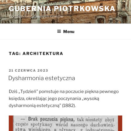
Przejdź
GUBERNIA PIOTRKOWSKA
do
Codzienność dawnych czasów
treści
Menu
TAG:
ARCHITEKTURA
OPUBLIKOWANE
21 CZERWCA 2023
W
Dysharmonia estetyczna
Dziś „Tydzień” pomstuje na poczucie piękna pewnego
księdza, określając jego poczynania „wysoką
dysharmonią estetyczną” (1882).