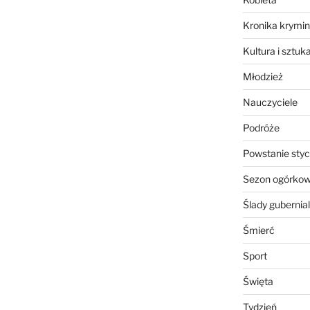
Kronika krymin
Kultura i sztuk
Młodzież
Nauczyciele
Podróże
Powstanie sty
Sezon ogórko
Ślady gubernia
Śmierć
Sport
Święta
Tydzień