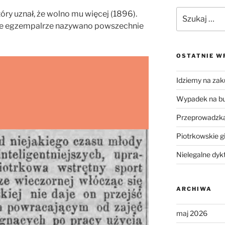
Szukaj:
ry uznał, że wolno mu więcej (1896).
kie egzempalrze nazywano powszechnie
OSTATNIE W
Idziemy na zak
Wypadek na b
Przeprowadzka
Piotrkowskie g
Nielegalne dyk
ARCHIWA
maj 2026