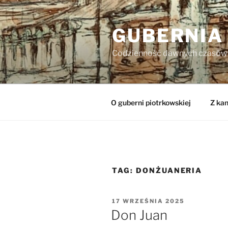
Przejdź
do
GUBERNIA
treści
Codzienność dawnych czasów
O guberni piotrkowskiej
Z kan
TAG:
DONŻUANERIA
OPUBLIKOWANE
17 WRZEŚNIA 2025
W
Don Juan