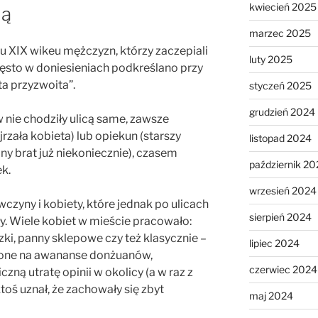
kwiecień 2025
ią
marzec 2025
XIX wikeu mężczyzn, którzy zaczepiali
luty 2025
zęsto w doniesieniach podkreślano przy
ta przyzwoita”.
styczeń 2025
grudzień 2024
nie chodziły ulicą same, zawsze
rzała kobieta) lub opiekun (starszy
listopad 2024
ny brat już niekoniecznie), czasem
październik 20
k.
wrzesień 2024
czyny i kobiety, które jednak po ulicach
sierpień 2024
y. Wiele kobiet w mieście pracowało:
zki, panny sklepowe czy też klasycznie –
lipiec 2024
ażone na awananse donżuanów,
czerwiec 2024
czną utratę opinii w okolicy (a w raz z
 ktoś uznał, że zachowały się zbyt
maj 2024