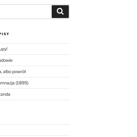
Szukaj
PISY
upy!
udowie
, albo powrót
imnazja (1895)
tanda