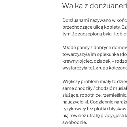
W
Walka z donżuaner
Donżuanami nazywano w końcu 
przechodzące ulicą kobiety. C
tym, że zaczepioną była „kobie
Młode panny z dobrych domów 
towarzyszyła im opiekunka (doj
krewny: ojciec, dziadek – rodzo
wystarczyła też grupa koleżane
Większy problem miały te dziew
same chodziły / chodzić musiał
służące, robotnice, rzemieślnic
nauczycielki. Codziennie nar
ryzykowały też plotki i błyskawi
nią również utratę pracy), jeśli
swobodnie.