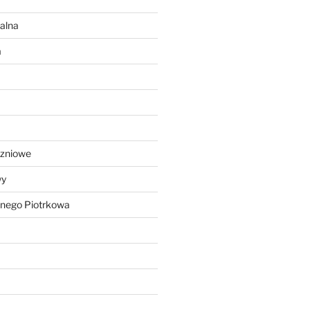
alna
a
czniowe
wy
lnego Piotrkowa