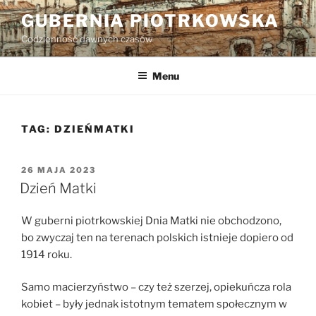
Przejdź
GUBERNIA PIOTRKOWSKA
do
Codzienność dawnych czasów
treści
Menu
TAG:
DZIEŃMATKI
OPUBLIKOWANE
26 MAJA 2023
W
Dzień Matki
W guberni piotrkowskiej Dnia Matki nie obchodzono,
bo zwyczaj ten na terenach polskich istnieje dopiero od
1914 roku.
Samo macierzyństwo – czy też szerzej, opiekuńcza rola
kobiet – były jednak istotnym tematem społecznym w