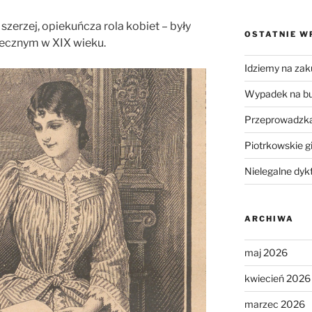
zerzej, opiekuńcza rola kobiet – były
OSTATNIE W
ecznym w XIX wieku.
Idziemy na zak
Wypadek na b
Przeprowadzka
Piotrkowskie g
Nielegalne dyk
ARCHIWA
maj 2026
kwiecień 2026
marzec 2026