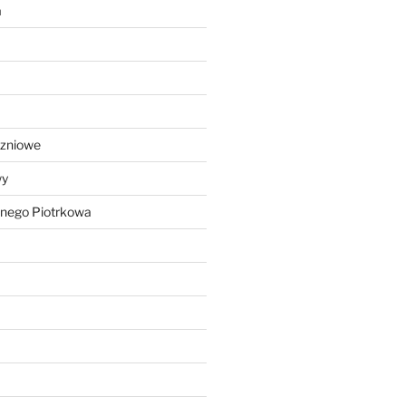
a
czniowe
wy
lnego Piotrkowa