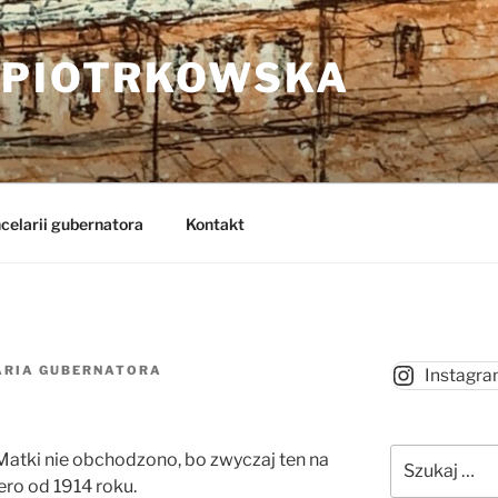
 PIOTRKOWSKA
celarii gubernatora
Kontakt
ARIA GUBERNATORA
Instagr
Szukaj:
Matki nie obchodzono, bo zwyczaj ten na
ero od 1914 roku.