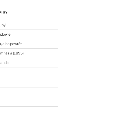
PISY
upy!
udowie
, albo powrót
imnazja (1895)
tanda