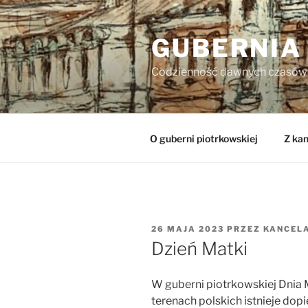
Przejdź
do
GUBERNIA
treści
Codzienność dawnych czasów
O guberni piotrkowskiej
Z kan
OPUBLIKOWANE
26 MAJA 2023
PRZEZ
KANCEL
W
Dzień Matki
W guberni piotrkowskiej Dnia 
terenach polskich istnieje dopi