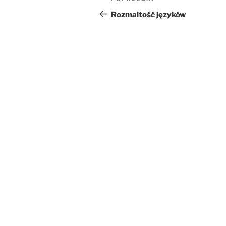
Poprzedni
wpisu
wpis
Rozmaitość języków