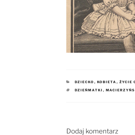
KATEGORIE
DZIECKO
,
KOBIETA
,
ŻYCIE
TAGI
DZIEŃMATKI
,
MACIERZYŃ
Dodaj komentarz