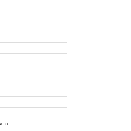
e
alna