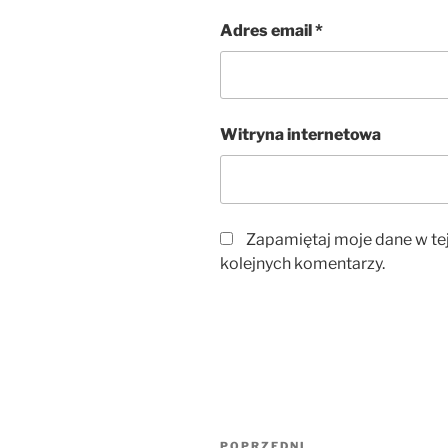
Adres email
*
Witryna internetowa
Zapamiętaj moje dane w te
kolejnych komentarzy.
Nawigacja
POPRZEDNI