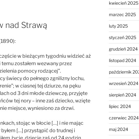
kwiecień 2025
marzec 2025
w nad Strawą
luty 2025
styczeń 2025
(1890):
grudzień 2024
szczęście w bieżącym tygodniu widzieć aż
listopad 2024
 dni temu zostałem wezwany przez
zielenia pomocy rodzącej”.
październik 20
 świecy do pełnego zgnilizny lochu,
wrzesień 2024
ie”; w ciasnej tej dziurze, na pęku
ólach od 3 dni młode dziewczę, przyjęte
sierpień 2024
ców tej nory – inne zaś dziecko, wzięte
lipiec 2024
nie miejsce, wyniesiono za drzwi.
czerwiec 2024
kach, stojąc w błocie […] i nie mając
maj 2024
yłem […] przystąpić do trudnej i
łem życie, dziecię zaś od 24 godzin