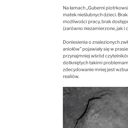
Na łamach „Guberni piotrkows
matek nieślubnych dzieci. Bra
możliwości pracy, brak dostęp
(zarówno niezamierzone, jak i 
Doniesienia o znalezionych zw
aniołów” pojawiały się w prasi
przynajmniej wśród czytelników
dotkniętych takimi problemam
zdecydowanie mniej jest wzbur
realiów.