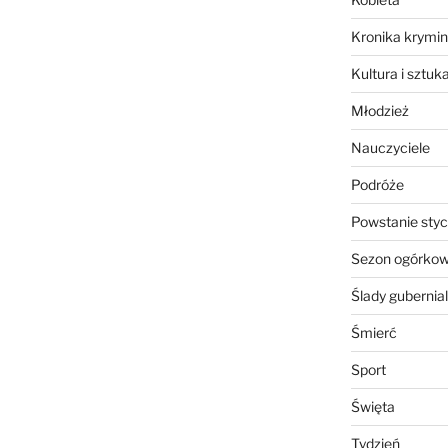
Kronika krymin
Kultura i sztuk
Młodzież
Nauczyciele
Podróże
Powstanie sty
Sezon ogórko
Ślady gubernia
Śmierć
Sport
Święta
Tydzień