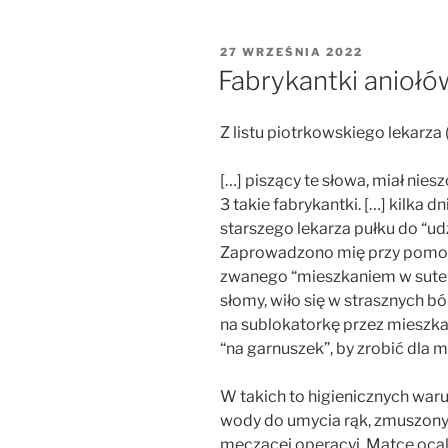
sprawa
Bednarskiej”
OPUBLIKOWANE
27 WRZEŚNIA 2022
W
Fabrykantki aniołó
Z listu piotrkowskiego lekarza 
[…] piszący te słowa, miał nie
3 takie fabrykantki. […] kilka
starszego lekarza pułku do “ud
Zaprowadzono mię przy pomocy
zwanego “mieszkaniem w suteren
słomy, wiło się w strasznych b
na sublokatorkę przez mieszkań
“na garnuszek”, by zrobić dla m
W takich to higienicznych warun
wody do umycia rąk, zmuszony b
męczącej operacyi. Matce ocali