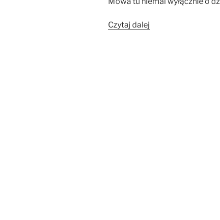
Mowa tu niemal wyłącznie o dz
„Fabrykantki
Czytaj dalej
aniołów”