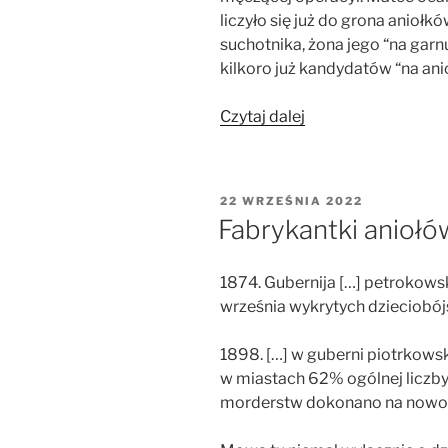
liczyło się już do grona aniołkó
suchotnika, żona jego “na gar
kilkoro już kandydatów “na ani
„Fabrykantki
Czytaj dalej
aniołów
nad
Strawą”
OPUBLIKOWANE
22 WRZEŚNIA 2022
W
Fabrykantki aniołó
1874. Gubernija […] petrokowsk
września wykrytych dzieciobój
1898. […] w guberni piotrkows
w miastach 62% ogólnej licz
morderstw dokonano na nowo