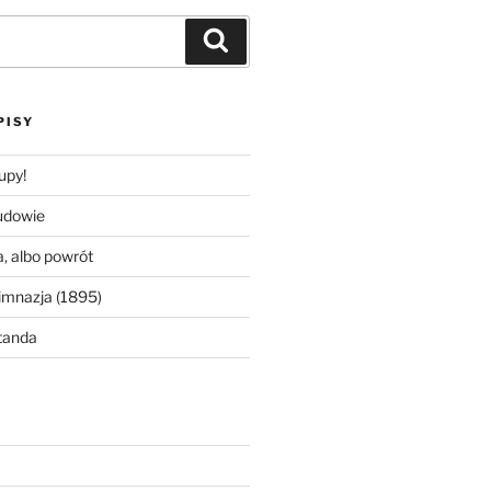
Szukaj
PISY
upy!
udowie
, albo powrót
imnazja (1895)
tanda