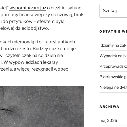
Szukaj:
kiej”
wspominałam już
o ciężkiej sytuacji
k pomocy finansowej czy rzeczowej, brak
u do przytułków – efektem było
celowe) dzieciobójstwo.
OSTATNIE W
łokach niemowląt i o „fabrykantkach
Idziemy na zak
e bardzo często. Budziły duże emocje –
 i czytelniczek na co dzień nie
Wypadek na b
i. W
wypowiedziach lekarzy
Przeprowadzka
zenia, a więcej rezygnacji wobec
Piotrkowskie g
Nielegalne dyk
ARCHIWA
maj 2026