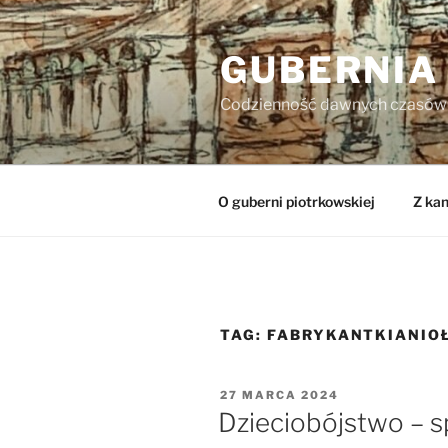
Przejdź
do
GUBERNIA
treści
Codzienność dawnych czasów
O guberni piotrkowskiej
Z kan
TAG:
FABRYKANTKIANIO
OPUBLIKOWANE
27 MARCA 2024
W
Dzieciobójstwo – s