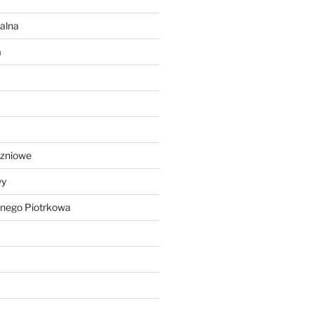
alna
a
czniowe
wy
lnego Piotrkowa