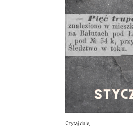
„Dzieciobójstwo
Czytaj dalej
–