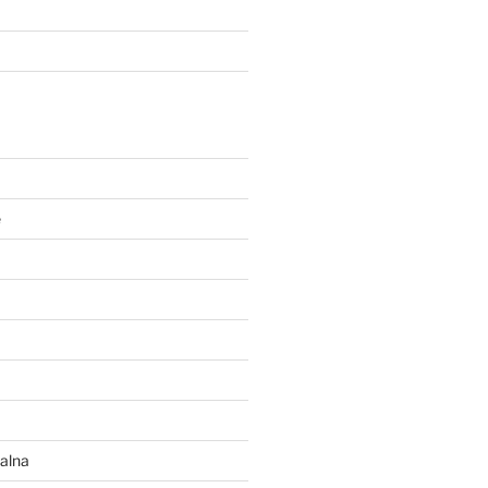
e
alna