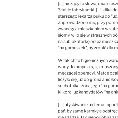
[…] piszący te słowa, miał nie
3 takie fabrykantki. […] kilka
starszego lekarza pułku do “ud
Zaprowadzono mię przy pomocy
zwanego “mieszkaniem w suteren
słomy, wiło się w strasznych b
na sublokatorkę przez mieszkań
“na garnuszek”, by zrobić dla m
W takich to higienicznych warun
wody do umycia rąk, zmuszony b
męczącej operacyi. Matce ocali
liczyło się już do grona aniołkó
suchotnika, żona jego “na gar
kilkoro już kandydatów “na ani
[…] utyskiwanie na temat upad
pań, by same karmiły a odstręc
nie zdadzą. Jak niepodobna żą