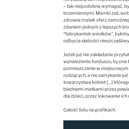
– tak niepodobna wymagać, by
brzemiennymi. Mamki zaś, wob
zdrowia matek sfery zamożniej
zdaniem jednym z lepszych śro
“fabrykantek aniołków”, byłob
odbycia słabości nieszczęśliw
Jeżeli już nie zakładanie przyt
wynalezienie funduszu, by one
pomieszczenie w miejscowym sz
rodzących, a nie zamykanie już
towarzystwa kobiet […] któreg
biednemi matkami przez pewie
dla dzieci, przez lokowanie ich 
Całość listu na grafikach.