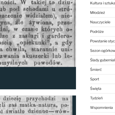
Kultura i sztuk
Młodzież
Nauczyciele
Podróże
Powstanie sty
Sezon ogórko
Ślady gubernia
Śmierć
Sport
Święta
Tydzień
Wspomnienia