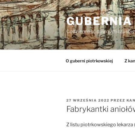
Przejdź
do
GUBERNIA
treści
Codzienność dawnych czasów
O guberni piotrkowskiej
Z kan
OPUBLIKOWANE
27 WRZEŚNIA 2022
PRZEZ
KA
W
Fabrykantki anioł
Z listu piotrkowskiego lekarza 