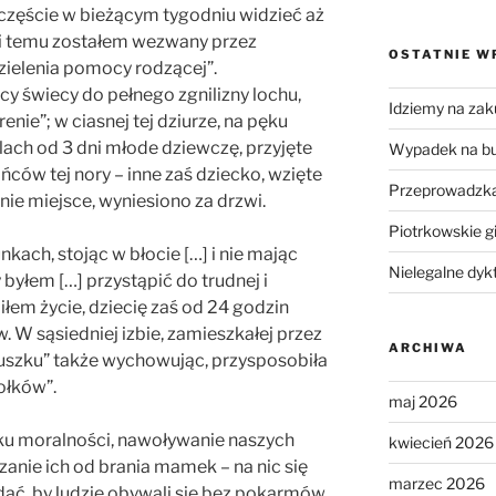
szczęście w bieżącym tygodniu widzieć aż
 dni temu zostałem wezwany przez
OSTATNIE W
zielenia pomocy rodzącej”.
 świecy do pełnego zgnilizny lochu,
Idziemy na zak
ie”; w ciasnej tej dziurze, na pęku
ólach od 3 dni młode dziewczę, przyjęte
Wypadek na b
ców tej nory – inne zaś dziecko, wzięte
Przeprowadzka
nie miejsce, wyniesiono za drzwi.
Piotrkowskie g
kach, stojąc w błocie […] i nie mając
Nielegalne dyk
yłem […] przystąpić do trudnej i
łem życie, dziecię zaś od 24 godzin
w. W sąsiedniej izbie, zamieszkałej przez
ARCHIWA
nuszku” także wychowując, przysposobiła
ołków”.
maj 2026
ku moralności, nawoływanie naszych
kwiecień 2026
zanie ich od brania mamek – na nic się
marzec 2026
dać, by ludzie obywali się bez pokarmów