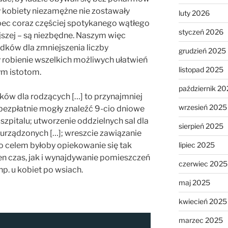
 kobiety niezamężne nie zostawały
luty 2026
ec coraz częściej spotykanego wątłego
styczeń 2026
szej – są niezbędne. Naszym więc
dków dla zmniejszenia liczby
grudzień 2025
y robienie wszelkich możliwych ułatwień
listopad 2025
ym istotom.
październik 20
ułków dla rodzących […] to przynajmniej
wrzesień 2025
 bezpłatnie mogły znaleźć 9-cio dniowe
pitalu; utworzenie oddzielnych sal dla
sierpień 2025
 urządzonych […]; wreszcie zawiązanie
o celem byłoby opiekowanie się tak
lipiec 2025
n czas, jak i wynajdywanie pomieszczeń
czerwiec 2025
np. u kobiet po wsiach.
maj 2025
kwiecień 2025
marzec 2025