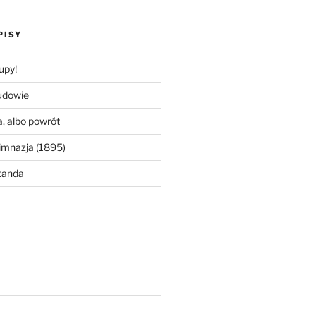
PISY
upy!
udowie
, albo powrót
imnazja (1895)
tanda