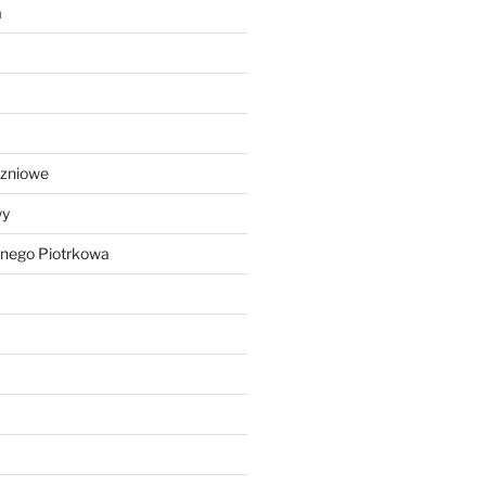
a
czniowe
wy
lnego Piotrkowa